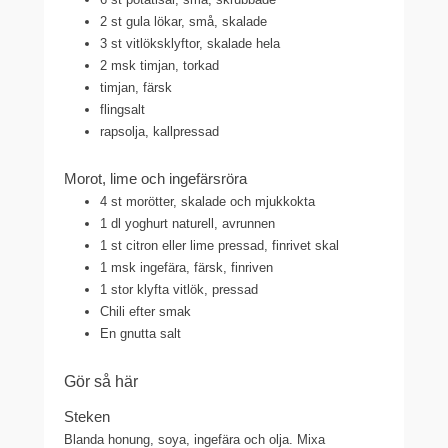
2 st gula lökar, små, skalade
3 st vitlöksklyftor, skalade hela
2 msk timjan, torkad
timjan, färsk
flingsalt
rapsolja, kallpressad
Morot, lime och ingefärsröra
4 st morötter, skalade och mjukkokta
1 dl yoghurt naturell, avrunnen
1 st citron eller lime pressad, finrivet skal
1 msk ingefära, färsk, finriven
1 stor klyfta vitlök, pressad
Chili efter smak
En gnutta salt
Gör så här
Steken
Blanda honung, soya, ingefära och olja. Mixa