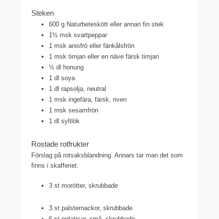
Steken
600 g Naturbeteskött eller annan fin stek
1½ msk svartpeppar
1 msk anisfrö eller fänkålsfrön
1 msk timjan eller en näve färsk timjan
½ dl honung
1 dl soya
1 dl rapsolja, neutral
1 msk ingefära, färsk, riven
1 msk sesamfrön
1 dl syltlök
Rostade rotfrukter
Förslag på rotsaksblandning. Annars tar man det som
finns i skafferiet.
3 st morötter, skrubbade
3 st palsternackor, skrubbade
6 st potatisar, små, skrubbade