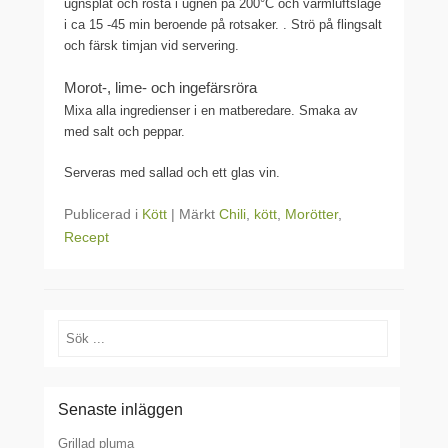
ugnsplåt och rosta i ugnen på 200°C och varmluftsläge
i ca 15 -45 min beroende på rotsaker. . Strö på flingsalt
och färsk timjan vid servering.
Morot-, lime- och ingefärsröra
Mixa alla ingredienser i en matberedare. Smaka av
med salt och peppar.
Serveras med sallad och ett glas vin.
Publicerad i
Kött
|
Märkt
Chili
,
kött
,
Morötter
,
Recept
Sök
Senaste inläggen
Grillad pluma