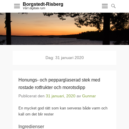
Borgstedt-Risberg
Vårt digitala rum
Dag:
31 januari 2020
Honungs- och pepparglaserad stek med
rostade rotfrukter och morotsdipp
Publicerat den
31 januari, 2020
av
Gunnar
En mycket god rätt som kan serveras både varm och
kall om det blir rester
Ingredienser