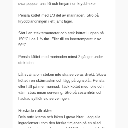
svartpeppar, anisfrö och timjan i en kryddmixer.
Pensla köttet med 1/3 del av marinaden. Strö på
kryddblandningen i ett jämt lager.
Sätt i en stektermometer och stek köttet i ugnen på
150°C i ca 1 ½ tim. Eller till en innertemperatur av
56°C.
Pensla köttet med marinaden minst 2 gånger under
stektiden.
Låt svalna om steken inte ska serveras direkt. Skiva
köttet i en skärmaskin och lägg på ugnsplåt. Pensla
eller häll på mer marinad. Täck köttet med folie och
värm strax innan servering. Strö på sesamfrön och
hackad syltlök vid serveringen.
Rostade rotfrukter
Dela rotfrukterna och löken i grova bitar. Lägg alla
ingredienser utom den färska timjanen på en oljad