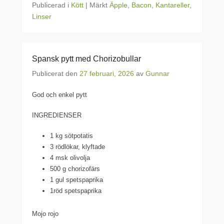
Publicerad i
Kött
|
Märkt
Äpple
,
Bacon
,
Kantareller
,
Linser
Spansk pytt med Chorizobullar
Publicerat den
27 februari, 2026
av
Gunnar
God och enkel pytt
INGREDIENSER
1 kg sötpotatis
3 rödlökar, klyftade
4 msk olivolja
500 g chorizofärs
1 gul spetspaprika
1röd spetspaprika
Mojo rojo