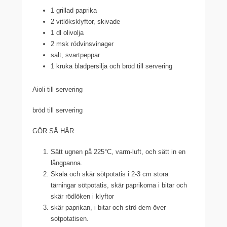
1 grillad paprika
2 vitlöksklyftor, skivade
1 dl olivolja
2 msk rödvinsvinager
salt, svartpeppar
1 kruka bladpersilja och bröd till servering
Aioli till servering
bröd till servering
GÖR SÅ HÄR
Sätt ugnen på 225°C, varm-luft, och sätt in en
långpanna.
Skala och skär sötpotatis i 2-3 cm stora
tärningar sötpotatis, skär paprikorna i bitar och
skär rödlöken i klyftor
skär paprikan, i bitar och strö dem över
sotpotatisen.