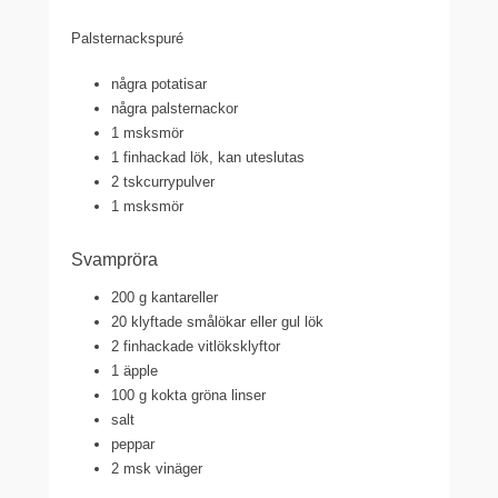
Palsternackspuré
några potatisar
några
palsternackor
1 msk
smör
1
finhackad lök, kan uteslutas
2 tsk
currypulver
1 msk
smör
Svampröra
200 g
kantareller
20
klyftade smålökar eller gul lök
2
finhackade vitlöksklyftor
1 äpple
100 g
kokta gröna linser
salt
peppar
2 msk
vinäger