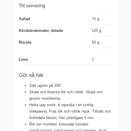
Till servering
Sallad
75 g
Körsbärstomater, delade
125 g
Rucola
50 g
Lime
1
Gör så här
Sätt ugnen på 200°..
Skala och finacka lök och vitlök. Skala och
grovriv morötterna.
Hetta upp smör- & rapsolja i en rymlig
stekpanna. Fräs lök och vitlök mjuk. Tillsätt och
finfördela färsen, fräs ytterligare 5 min.
Rör ner morötter, krossade tomater,
paprikapulver, spiskummin och oregano. Sjud