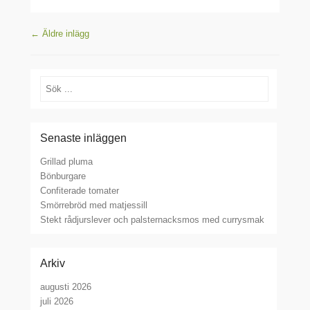
Inläggsnavigering
←
Äldre inlägg
Sök
Senaste inläggen
Grillad pluma
Bönburgare
Confiterade tomater
Smörrebröd med matjessill
Stekt rådjurslever och palsternacksmos med currysmak
Arkiv
augusti 2026
juli 2026