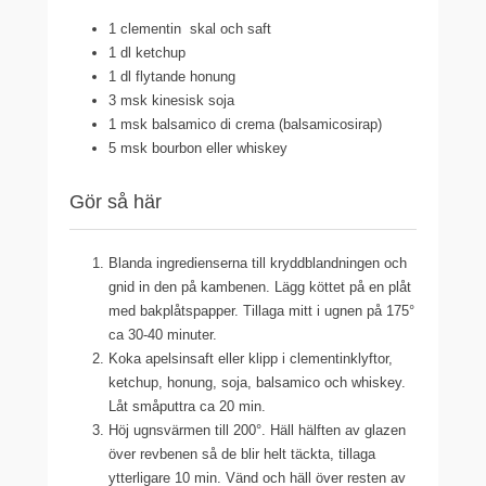
1 clementin
skal och saft
1 dl
ketchup
1 dl
flytande honung
3 msk
kinesisk soja
1 msk
balsamico di crema (balsamicosirap)
5 msk
bourbon eller whiskey
Gör så här
Blanda ingredienserna till kryddblandningen och
gnid in den på kambenen. Lägg köttet på en plåt
med bakplåtspapper. Tillaga mitt i ugnen på 175°
ca 30-40 minuter.
Koka apelsinsaft eller klipp i clementinklyftor,
ketchup, honung, soja, balsamico och whiskey.
Låt småputtra ca 20 min.
Höj ugnsvärmen till 200°. Häll hälften av glazen
över revbenen så de blir helt täckta, tillaga
ytterligare 10 min. Vänd och häll över resten av