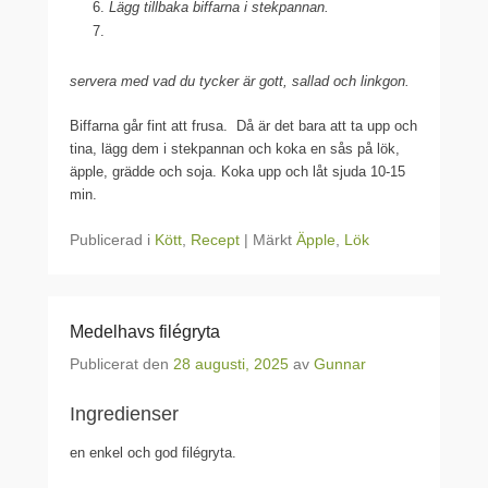
Lägg tillbaka biffarna i stekpannan.
servera med vad du tycker är gott, sallad och linkgon.
Biffarna går fint att frusa. Då är det bara att ta upp och
tina, lägg dem i stekpannan och koka en sås på lök,
äpple, grädde och soja. Koka upp och låt sjuda 10-15
min.
Publicerad i
Kött
,
Recept
|
Märkt
Äpple
,
Lök
Medelhavs filégryta
Publicerat den
28 augusti, 2025
av
Gunnar
Ingredienser
en enkel och god filégryta.