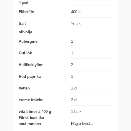
4 port
Fläskfilé
400 g
Salt
½ tsk
olivolja
Aubergine
1
Gul lök
1
Vitlöksklyftor
2
Röd paprika
1
Vatten
1 dl
creme fraiche
2 dl
vita bönor á 400 g
1 burk
Färsk basilika
Några kvistar
små tomater