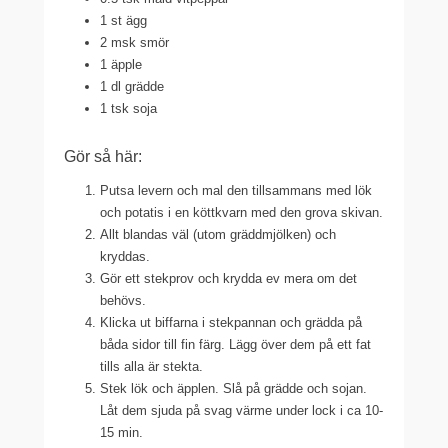
1 st ägg
2 msk smör
1 äpple
1 dl grädde
1 tsk soja
Gör så här:
Putsa levern och mal den tillsammans med lök
och potatis i en köttkvarn med den grova skivan.
Allt blandas väl (utom gräddmjölken) och
kryddas.
Gör ett stekprov och krydda ev mera om det
behövs.
Klicka ut biffarna i stekpannan och grädda på
båda sidor till fin färg. Lägg över dem på ett fat
tills alla är stekta.
Stek lök och äpplen. Slå på grädde och sojan.
Låt dem sjuda på svag värme under lock i ca 10-
15 min.