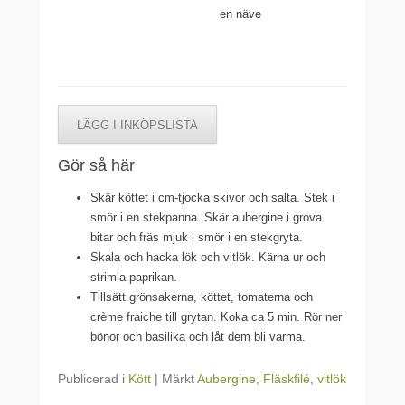
en näve
LÄGG I INKÖPSLISTA
Gör så här
Skär köttet i cm-tjocka skivor och salta. Stek i
smör i en stekpanna. Skär aubergine i grova
bitar och fräs mjuk i smör i en stekgryta.
Skala och hacka lök och vitlök. Kärna ur och
strimla paprikan.
Tillsätt grönsakerna, köttet, tomaterna och
crème fraiche till grytan. Koka ca 5 min. Rör ner
bönor och basilika och låt dem bli varma.
Publicerad i
Kött
|
Märkt
Aubergine
,
Fläskfilé
,
vitlök