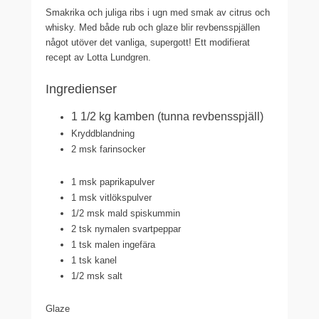
Smakrika och juliga ribs i ugn med smak av citrus och
whisky. Med både rub och glaze blir revbensspjällen
något utöver det vanliga, supergott! Ett modifierat
recept av Lotta Lundgren.
Ingredienser
1 1/2 kg
kamben (tunna revbensspjäll)
Kryddblandning
2 msk
farinsocker
1 msk
paprikapulver
1 msk
vitlökspulver
1/2 msk
mald spiskummin
2 tsk
nymalen svartpeppar
1 tsk
malen ingefära
1 tsk
kanel
1/2 msk
salt
Glaze