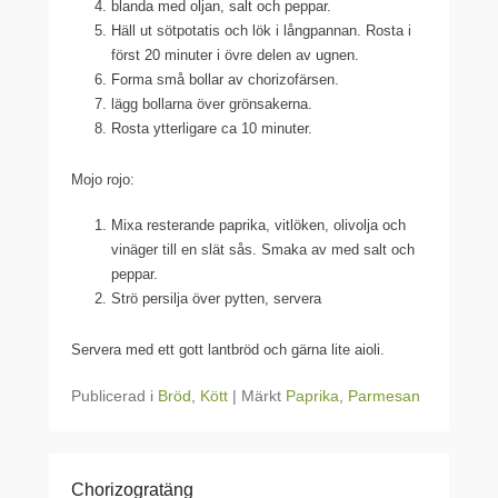
blanda med oljan, salt och peppar.
Häll ut sötpotatis och lök i långpannan. Rosta i
först 20 minuter i övre delen av ugnen.
Forma små bollar av chorizofärsen.
lägg bollarna över grönsakerna.
Rosta ytterligare ca 10 minuter.
Mojo rojo:
Mixa resterande paprika, vitlöken, olivolja och
vinäger till en slät sås. Smaka av med salt och
peppar.
Strö persilja över pytten, servera
Servera med ett gott lantbröd och gärna lite aioli.
Publicerad i
Bröd
,
Kött
|
Märkt
Paprika
,
Parmesan
Chorizogratäng