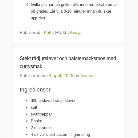
Grilla pluman på grillen tills innertemperaturen är
68 grader. Låt vila 8-10 minuter innan du skär
upp den.
Publicerad i
Kött
|
Märkt
Olivolja
Stekt rådjurslever och palsternacksmos med
currysmak
Publicerat den
4 april, 2026
av
Gunnar
Ingredienser
300 g
skivad rådjurslever
salt
svartpeppar
Panko
2 msk
smör
4
skivor stekt bacon till garnering