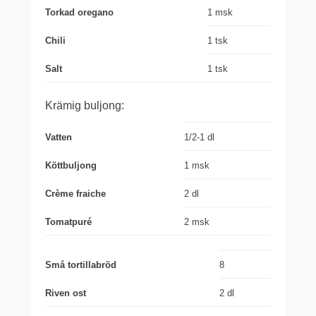
Torkad oregano
1 msk
Chili
1 tsk
Salt
1 tsk
Krämig buljong:
Vatten
1/2-1 dl
Köttbuljong
1 msk
Crème fraiche
2 dl
Tomatpuré
2 msk
Små tortillabröd
8
Riven ost
2 dl