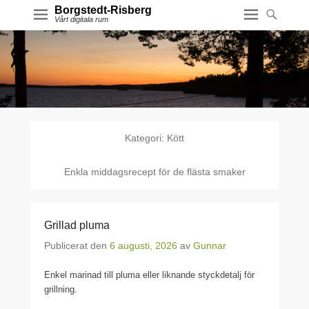
Borgstedt-Risberg
Vårt digitala rum
Kategori:
Kött
Enkla middagsrecept för de flästa smaker
Grillad pluma
Publicerat den
6 augusti, 2026
av
Gunnar
Enkel marinad till pluma eller liknande styckdetalj för
grillning.