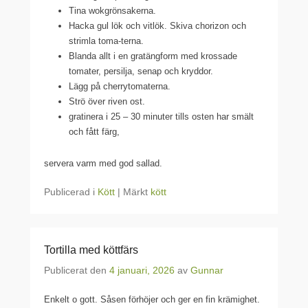
Tina wokgrönsakerna.
Hacka gul lök och vitlök. Skiva chorizon och
strimla toma-terna.
Blanda allt i en gratängform med krossade
tomater, persilja, senap och kryddor.
Lägg på cherrytomaterna.
Strö över riven ost.
gratinera i 25 – 30 minuter tills osten har smält
och fått färg,
servera varm med god sallad.
Publicerad i
Kött
|
Märkt
kött
Tortilla med köttfärs
Publicerat den
4 januari, 2026
av
Gunnar
Enkelt o gott. Såsen förhöjer och ger en fin krämighet.