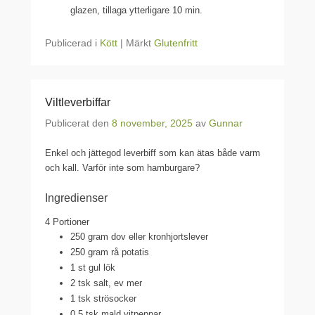
glazen, tillaga ytterligare 10 min.
Publicerad i
Kött
|
Märkt
Glutenfritt
Viltleverbiffar
Publicerat den
8 november, 2025
av
Gunnar
Enkel och jättegod leverbiff som kan ätas både varm
och kall. Varför inte som hamburgare?
Ingredienser
4 Portioner
250 gram dov eller kronhjortslever
250 gram rå potatis
1 st gul lök
2 tsk salt, ev mer
1 tsk strösocker
0.5 tsk mald vitpeppar