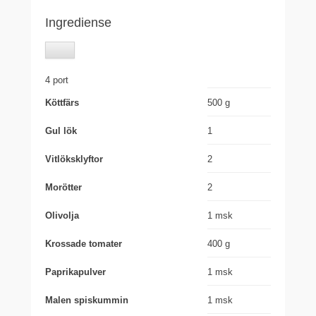
Ingrediense
4 port
Köttfärs
500 g
Gul lök
1
Vitlöksklyftor
2
Morötter
2
Olivolja
1 msk
Krossade tomater
400 g
Paprikapulver
1 msk
Malen spiskummin
1 msk