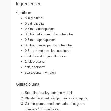
Ingredienser
4 portioner
800 g pluma
0,5 dl olivolja
0,5 tsk vitlökspulver
0,5 tsk hel kummin, kan uteslutas
0,5 tsk paprikapulver
0,5 tsk rosépeppar, kan uteslutas
0,5-1 tsk mejram, kan uteslutas
1 tsk torkad timjan eller färsk
1 tsk oregano
salt, sparsamt
svartpeppar, nymalen
Grillad pluma
Stöt alla torra kryddor i en mortel.
Blanda ihop med olivoljan, salta och peppra.
Gnid in pluman med marinaden. Låt gärna
marinera 1 timme i kylen.