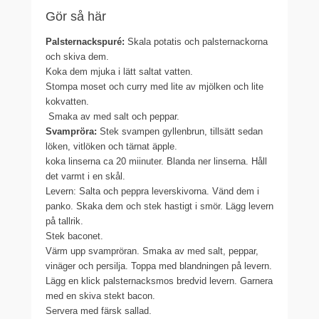
Gör så här
Palsternackspuré:
Skala potatis och palsternackorna
och skiva dem.
Koka dem mjuka i lätt saltat vatten.
Stompa moset
och curry med lite av mjölken och lite
kokvatten.
Smaka av med salt och peppar.
Svampröra:
Stek svampen gyllenbrun, tillsätt sedan
löken, vitlöken och tärnat äpple.
koka linserna ca 20 miinuter. Blanda ner linserna. Håll
det varmt i en skål.
Levern:
Salta och peppra leverskivorna. Vänd dem i
panko. Skaka dem och stek hastigt i smör. Lägg levern
på tallrik.
Stek baconet.
Värm upp svampröran. Smaka av med salt, peppar,
vinäger och persilja. Toppa med blandningen på levern.
Lägg en klick palsternacksmos bredvid levern. Garnera
med en skiva stekt bacon.
Servera med färsk sallad.