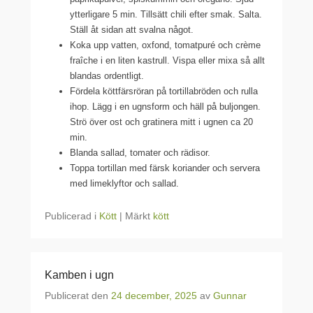
ytterligare 5 min. Tillsätt chili efter smak. Salta.
Ställ åt sidan att svalna något.
Koka upp vatten, oxfond, tomatpuré och crème
fraîche i en liten kastrull. Vispa eller mixa så allt
blandas ordentligt.
Fördela köttfärsröran på tortillabröden och rulla
ihop. Lägg i en ugnsform och häll på buljongen.
Strö över ost och gratinera mitt i ugnen ca 20
min.
Blanda sallad, tomater och rädisor.
Toppa tortillan med färsk koriander och servera
med limeklyftor och sallad.
Publicerad i
Kött
|
Märkt
kött
Kamben i ugn
Publicerat den
24 december, 2025
av
Gunnar