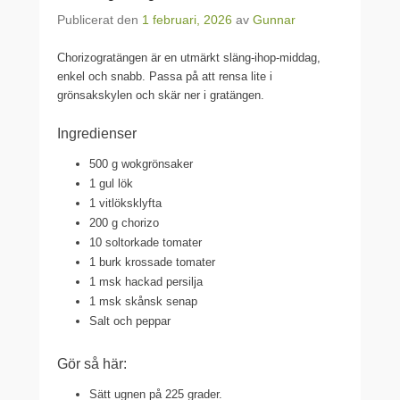
Publicerat den
1 februari, 2026
av
Gunnar
Chorizogratängen är en utmärkt släng-ihop-middag,
enkel och snabb. Passa på att rensa lite i
grönsakskylen och skär ner i gratängen.
Ingredienser
500 g wokgrönsaker
1 gul lök
1 vitlöksklyfta
200 g chorizo
10 soltorkade tomater
1 burk krossade tomater
1 msk hackad persilja
1 msk skånsk senap
Salt och peppar
Gör så här:
Sätt ugnen på 225 grader.