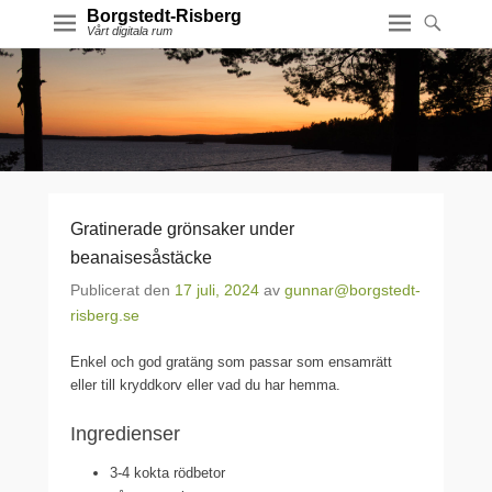
Borgstedt-Risberg
Vårt digitala rum
Gratinerade grönsaker under
beanaisesåstäcke
Publicerat den
17 juli, 2024
av
gunnar@borgstedt-
risberg.se
Enkel och god gratäng som passar som ensamrätt
eller till kryddkorv eller vad du har hemma.
Ingredienser
3-4 kokta rödbetor