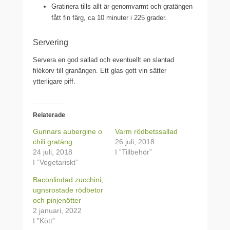
Gratinera tills allt är genomvarmt och gratängen
fått fin färg, ca 10 minuter i 225 grader.
Servering
Servera en god sallad och eventuellt en slantad
filékorv till granängen. Ett glas gott vin sätter
ytterligare piff.
Relaterade
Gunnars aubergine o
Varm rödbetssallad
chili gratäng
26 juli, 2018
24 juli, 2018
I ”Tillbehör”
I ”Vegetariskt”
Baconlindad zucchini,
ugnsrostade rödbetor
och pinjenötter
2 januari, 2022
I ”Kött”