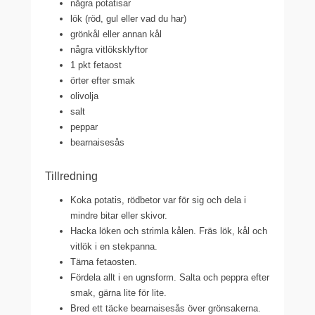
några potatisar
lök (röd, gul eller vad du har)
grönkål eller annan kål
några vitlöksklyftor
1 pkt fetaost
örter efter smak
olivolja
salt
peppar
bearnaisesås
Tillredning
Koka potatis, rödbetor var för sig och dela i
mindre bitar eller skivor.
Hacka löken och strimla kålen. Fräs lök, kål och
vitlök i en stekpanna.
Tärna fetaosten.
Fördela allt i en ugnsform. Salta och peppra efter
smak, gärna lite för lite.
Bred ett täcke bearnaisesås över grönsakerna.