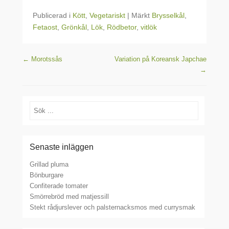
Publicerad i
Kött
,
Vegetariskt
|
Märkt
Brysselkål
,
Fetaost
,
Grönkål
,
Lök
,
Rödbetor
,
vitlök
Inläggsnavigering
←
Morotssås
Variation på Koreansk Japchae
→
Sök
Senaste inläggen
Grillad pluma
Bönburgare
Confiterade tomater
Smörrebröd med matjessill
Stekt rådjurslever och palsternacksmos med currysmak