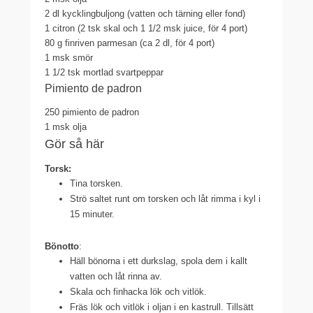
2 dl
kycklingbuljong (vatten och tärning eller fond)
1
citron (2 tsk skal och 1 1/2 msk juice, för 4 port)
80 g
finriven parmesan (ca 2 dl, för 4 port)
1 msk
smör
1 1/2 tsk
mortlad svartpeppar
Pimiento de padron
250
pimiento de padron
1 msk
olja
Gör så här
Torsk:
Tina torsken.
Strö saltet runt om torsken och låt rimma i kyl i
15 minuter.
Bönotto
:
Häll bönorna i ett durkslag, spola dem i kallt
vatten och låt rinna av.
Skala och finhacka lök och vitlök.
Fräs lök och vitlök i oljan i en kastrull. Tillsätt