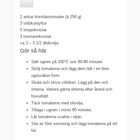
2
askar körsbärstomater (à 250 g)
3
vitlöksklyftor
5
timjankvistar
3
rosmarinkvistar
ca 3 – 3 1/2 dl
olivolja
Gör så här
Sätt ugnen på 100°C ock 80-90 minuter
Skölj tomaterna och lägg dem tätt i en liten
ugnssäker form.
Skala och skiva vitlöken. Lägg på den och
örterna. Variera gärna örterna efter årstid och
huvudrätt.
Täck tomaterna med olivolja,
Tillaga i ugnen i minst 80 minuter,
Låt tomaterna svalna i oljan.
Sila av före servering och lägg tomaterna på ett
fat