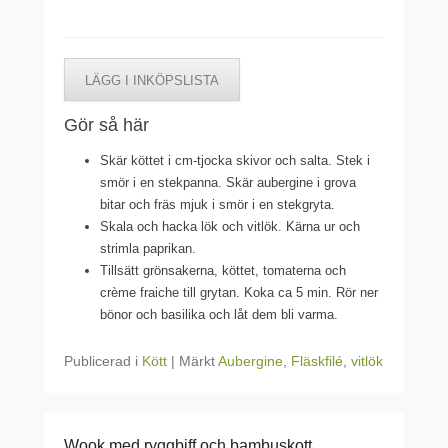
LÄGG I INKÖPSLISTA
Gör så här
Skär köttet i cm-tjocka skivor och salta. Stek i
smör i en stekpanna. Skär aubergine i grova
bitar och fräs mjuk i smör i en stekgryta.
Skala och hacka lök och vitlök. Kärna ur och
strimla paprikan.
Tillsätt grönsakerna, köttet, tomaterna och
crème fraiche till grytan. Koka ca 5 min. Rör ner
bönor och basilika och låt dem bli varma.
Publicerad i
Kött
|
Märkt
Aubergine
,
Fläskfilé
,
vitlök
Wook med ryggbiff och bambuskott