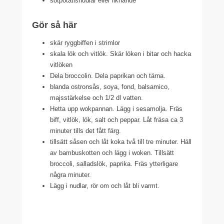
sötpotatisnudlar eller liknande
Gör så här
skär ryggbiffen i strimlor
skala lök och vitlök. Skär löken i bitar och hacka
vitlöken
Dela broccolin. Dela paprikan och tärna.
blanda ostronsås, soya, fond, balsamico,
majsstärkelse och 1/2 dl vatten.
Hetta upp wokpannan. Lägg i sesamolja. Fräs
biff, vitlök, lök, salt och peppar. Låt fräsa ca 3
minuter tills det fått färg.
tillsätt såsen och låt koka två till tre minuter. Häll
av bambuskotten och lägg i woken. Tillsätt
broccoli, salladslök, paprika. Fräs ytterligare
några minuter.
Lägg i nudlar, rör om och låt bli varmt.