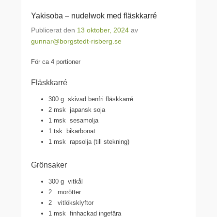
Yakisoba – nudelwok med fläskkarré
Publicerat den
13 oktober, 2024
av
gunnar@borgstedt-risberg.se
För ca 4 portioner
Fläskkarré
300 g
skivad benfri fläskkarré
2 msk
japansk soja
1 msk
sesamolja
1 tsk
bikarbonat
1 msk
rapsolja (till stekning)
Grönsaker
300 g
vitkål
2
morötter
2
vitlöksklyftor
1 msk
finhackad ingefära