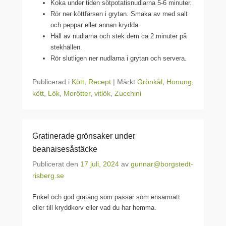
Koka under tiden sötpotatisnudlarna 5-6 minuter.
Rör ner köttfärsen i grytan. Smaka av med salt
och peppar eller annan krydda.
Häll av nudlarna och stek dem ca 2 minuter på
stekhällen.
Rör slutligen ner nudlarna i grytan och servera.
Publicerad i
Kött
,
Recept
|
Märkt
Grönkål
,
Honung
,
kött
,
Lök
,
Morötter
,
vitlök
,
Zucchini
Gratinerade grönsaker under
beanaisesåstäcke
Publicerat den
17 juli, 2024
av
gunnar@borgstedt-
risberg.se
Enkel och god gratäng som passar som ensamrätt
eller till kryddkorv eller vad du har hemma.