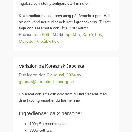
ingefära och stek ytterligare ca 4 minuter.
Koka nudlarna enligt anvisning på förpackningen. Häll
av och vänd ner nudlar och kött i grönsakerna. Tillsätt
soja och sesamolja och låt allt blir varmt.
Publicerad i
Kött
|
Märkt
Ingefära
,
Karré
,
Lök
,
Morötter
,
Vitkål
,
vitlök
Variation på Koreansk Japchae
Publicerat den
6 augusti, 2024
av
gunnar@borgstedt-risberg.se
En enkel och smakrik wok som du lätt varierar med
dina favoritgrönsaker du har hemma
Ingredienser ca 2 personer
100g Sötpotatisnudlar
300g köttfärs