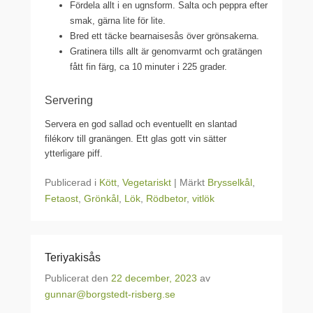
Fördela allt i en ugnsform. Salta och peppra efter
smak, gärna lite för lite.
Bred ett täcke bearnaisesås över grönsakerna.
Gratinera tills allt är genomvarmt och gratängen
fått fin färg, ca 10 minuter i 225 grader.
Servering
Servera en god sallad och eventuellt en slantad
filékorv till granängen. Ett glas gott vin sätter
ytterligare piff.
Publicerad i
Kött
,
Vegetariskt
|
Märkt
Brysselkål
,
Fetaost
,
Grönkål
,
Lök
,
Rödbetor
,
vitlök
Teriyakisås
Publicerat den
22 december, 2023
av
gunnar@borgstedt-risberg.se