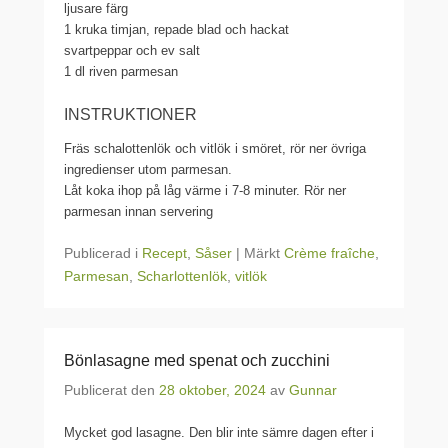
ljusare färg
1
kruka timjan, repade blad och hackat
svartpeppar och ev salt
1
dl riven parmesan
INSTRUKTIONER
Fräs schalottenlök och vitlök i smöret, rör ner övriga
ingredienser utom parmesan.
Låt koka ihop på låg värme i 7-8 minuter. Rör ner
parmesan innan servering
Publicerad i
Recept
,
Såser
|
Märkt
Crème fraîche
,
Parmesan
,
Scharlottenlök
,
vitlök
Bönlasagne med spenat och zucchini
Publicerat den
28 oktober, 2024
av
Gunnar
Mycket god lasagne. Den blir inte sämre dagen efter i