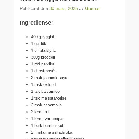
Publicerat den
30 mars, 2025
av
Gunnar
Ingredienser
400 g ryggbiff
1 gul lök
1 vitlöksklyfta
300g broccoli
1 röd paprika
1 dl ostronsås
2 msk japansk soya
1 msk oxfond
1 tsk balsamico
1 tsk majsstärkelse
2 msk sesamolja
2 krm salt
1 krm svartpeppar
1 burk bambuskott
2 finskurna salladslökar