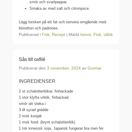
smör och svartpeppar.
Smaka av med salt och citronjuice.
Lägg torsken på ett fat och servera omgående med
bönotton och padrones.
Publicerad i
Fisk
,
Recept
|
Märkt
bönor
,
Fisk
,
vitlök
Sås till oxfilé
Publicerat den
3 november, 2024
av
Gunnar
INGREDIENSER
2
st schalottenlökar, finhackade
1
stor klyfta vitlök, finhackad
smör att steka i
3
dl syrad grädde
2
msk konjak
1
msk fond: (brynt schalottenlök)
1
tsk kinesisk soja, Japansk fungerar bra men fer