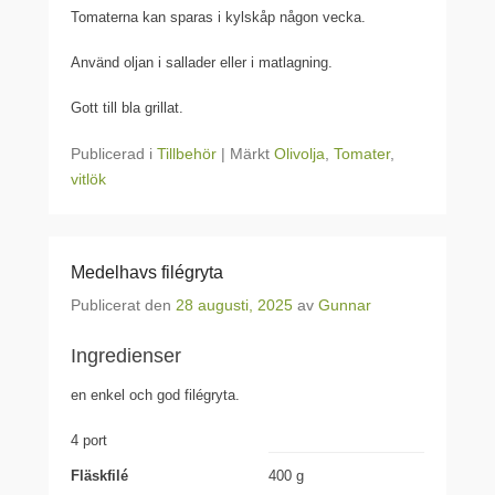
Tomaterna kan sparas i kylskåp någon vecka.
Använd oljan i sallader eller i matlagning.
Gott till bla grillat.
Publicerad i
Tillbehör
|
Märkt
Olivolja
,
Tomater
,
vitlök
Medelhavs filégryta
Publicerat den
28 augusti, 2025
av
Gunnar
Ingredienser
en enkel och god filégryta.
4 port
Fläskfilé
400 g