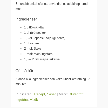
En snabb enkel sås att använda i asiatiskinspirerad
mat
Ingredienser
1 vitlöksklyfta
1 dl rårörsocker
1,5 dl Japansk soja (glutenfri)
1 dl vatten
2 msk Sake
1 msk riven ingefära
1,5 – 2 tsk majsstärkelse
Gör så här
Blanda alla ingredienser och koka under omrörning i 3
minuter.
Publicerad i
Recept
,
Såser
|
Märkt
Glutenfritt
,
Ingefära
,
vitlök