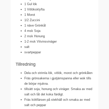
1 Gul lök
1 Vitlöksklyfta
1 Morot
1/2 Zuccini
1 näve Grönkål
4 msk Soja
2 msk Honung
1-2 msk Vitvinsvinäger
salt
svartpeppar
Tillredning
Dela och strimla lök, vitlök, morot och grönkålen
Fräs grönsakerna i gjutjärnspanna eller wok tills
de börjar mjukna.
tillsätt soja, honung och vinäger. Smaka av med
salt och låt det koka färdigt.
Fräs köttfärsen på stekhäll och smaka av med
salt och peppar