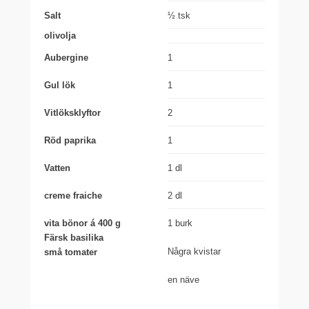
Salt
½ tsk
olivolja
Aubergine
1
Gul lök
1
Vitlöksklyftor
2
Röd paprika
1
Vatten
1 dl
creme fraiche
2 dl
vita bönor á 400 g
1 burk
Färsk basilika
Några kvistar
små tomater
en näve