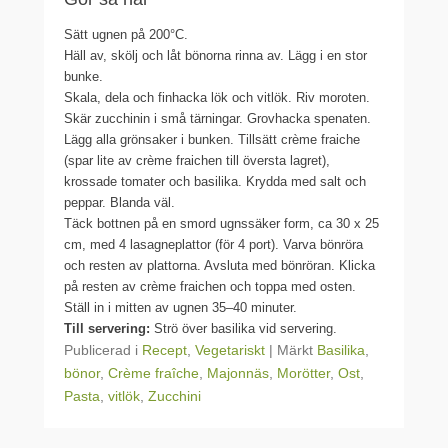
Sätt ugnen på 200°C.
Häll av, skölj och låt bönorna rinna av. Lägg i en stor
bunke.
Skala, dela och finhacka lök och vitlök. Riv moroten.
Skär zucchinin i små tärningar. Grovhacka spenaten.
Lägg alla grönsaker i bunken. Tillsätt crème fraiche
(spar lite av crème fraichen till översta lagret),
krossade tomater och basilika. Krydda med salt och
peppar. Blanda väl.
Täck bottnen på en smord ugnssäker form, ca 30 x 25
cm, med 4 lasagneplattor (för 4 port). Varva bönröra
och resten av plattorna. Avsluta med bönröran. Klicka
på resten av crème fraichen och toppa med osten.
Ställ in i mitten av ugnen 35–40 minuter.
Till servering:
Strö över basilika vid servering.
Publicerad i
Recept
,
Vegetariskt
|
Märkt
Basilika
,
bönor
,
Crème fraîche
,
Majonnäs
,
Morötter
,
Ost
,
Pasta
,
vitlök
,
Zucchini