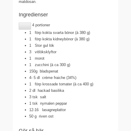
matdosan.
Ingredienser
4 portioner
1
förp kokta svarta bönor (à 380 g)
1
förp kokta kidneybönor (à 380 g)
1 Stor
gul lök
3
vitlöksklyftor
1
morot
1
zucchini (à ca 300 g)
150g
bladspenat
4- 5 dl
crème fraiche (34%)
1
förp krossade tomater (à ca 400 g)
2 dl
hackad basilika
3 tsk
salt
1 tsk
nymalen peppar
12-16
lasagneplattor
50 g
riven ost
Gör så här