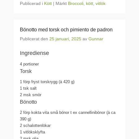
Publicerad i
Kött
|
Märkt
Broccoli
,
kött
,
vitlök
Bönotto med torsk och pimiento de padron
Publicerat den
25 januari, 2025
av
Gunnar
Ingrediense
4 portioner
Torsk
1 förp
fryst torskrygg (à 420 g)
1 tsk
salt
2 msk
smör
Bönotto
2 förp
kokta vita små bönor t ex cannellinibönor (á ca
390 g)
2
schalottenlökar
1
vitlöksklyfta
2 msk
olja