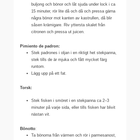
buljong och bönor och låt sjuda under lock i ca
15 minuter, rör lite då och då och pressa gärna
några bönor mot kanten av kastrullen, då blir
såsen krämigare. Riv yttersta skalet från
citronen och pressa ut juicen.
Pimiento de padron:
Stek padrones i oljan i en riktigt het stekpanna,
stek tills de är mjuka och fått mycket färg
runtom.
Lägg upp på ett fat.
Torsk:
Stek fisken i smöret i en stekpanna ca 2–3
minuter på varje sida, eller tills fisken har blivit
nästan vit.
Bönotto
:
Ta bönorna från värmen och rör i parmesanost,