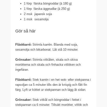
1 förp
färska böngroddar (à 180 g)
1 förp
färska äggnudlar (à 250 g)
2 msk
japansk soja
1 msk
sesamolja
Gör så här
Fläskkarré:
Strimla karrén. Blanda med soja,
sesamolja och bikarbonat. Låt stå 10 minuter.
Grönsaker:
Strimla vitkålen, skala och skiva
morötterna och skala och finhacka vitlöken och
ingefäran.
Fläskkarré:
Stek karrén i en het wok- eller stekpanna i
rapsoljan ca 5 minuter tills den är krispig och fått fin
färg. Lyft ur köttet ur stekpannan och lägg åt sidan.
Grönsaker:
Stek vitkål och böngroddar i fettet i
stekpannan ca 6 minuter. Tillsätt morötter, vitlök och