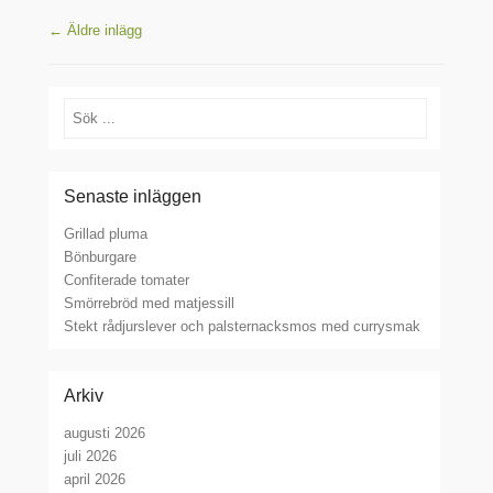
Inläggsnavigering
←
Äldre inlägg
Sök
Senaste inläggen
Grillad pluma
Bönburgare
Confiterade tomater
Smörrebröd med matjessill
Stekt rådjurslever och palsternacksmos med currysmak
Arkiv
augusti 2026
juli 2026
april 2026