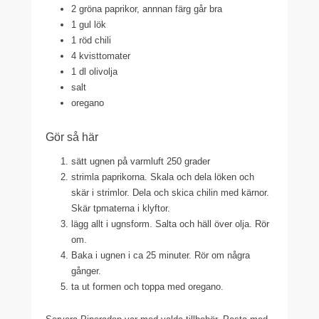
2 gröna paprikor, annnan färg går bra
1 gul lök
1 röd chili
4 kvisttomater
1 dl olivolja
salt
oregano
Gör så här
sätt ugnen på varmluft 250 grader
strimla paprikorna. Skala och dela löken och
skär i strimlor. Dela och skica chilin med kärnor.
Skär tpmaterna i klyftor.
lägg allt i ugnsform. Salta och häll över olja. Rör
om.
Baka i ugnen i ca 25 minuter. Rör om några
gånger.
ta ut formen och toppa med oregano.