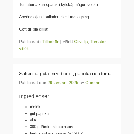
Tomaterna kan sparas i kylskåp någon vecka.
Använd oljan i sallader eller i matlagning.
Gott till bla grillat.
Publicerad i
Tillbehör
|
Märkt
Olivolja
,
Tomater
,
vitlök
Salsicciagryta med bönor, paprika och tomat
Publicerat den
29 januari, 2025
av
Gunnar
Ingredienser
rödlök
gul paprika
olja
300 g färsk salsicciakorv
burk körsbärstomater (à 390 g)