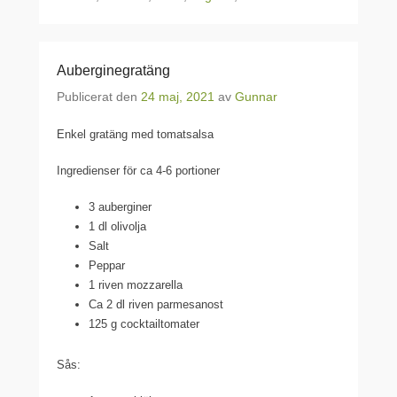
Auberginegratäng
Publicerat den
24 maj, 2021
av
Gunnar
Enkel gratäng med tomatsalsa
Ingredienser för ca 4-6 portioner
3 auberginer
1 dl olivolja
Salt
Peppar
1 riven mozzarella
Ca 2 dl riven parmesanost
125 g cocktailtomater
Sås: