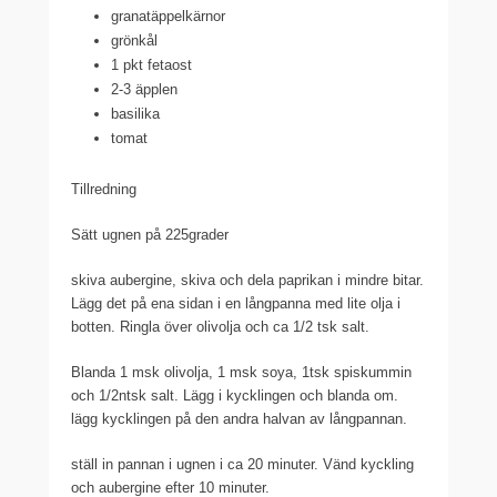
granatäppelkärnor
grönkål
1 pkt fetaost
2-3 äpplen
basilika
tomat
Tillredning
Sätt ugnen på 225grader
skiva aubergine, skiva och dela paprikan i mindre bitar.
Lägg det på ena sidan i en långpanna med lite olja i
botten. Ringla över olivolja och ca 1/2 tsk salt.
Blanda 1 msk olivolja, 1 msk soya, 1tsk spiskummin
och 1/2ntsk salt. Lägg i kycklingen och blanda om.
lägg kycklingen på den andra halvan av långpannan.
ställ in pannan i ugnen i ca 20 minuter. Vänd kyckling
och aubergine efter 10 minuter.