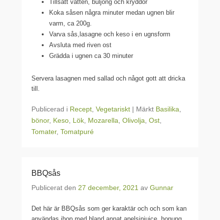
Tillsätt vatten, buljong och kryddor
Koka såsen några minuter medan ugnen blir
varm, ca 200g.
Varva sås,lasagne och keso i en ugnsform
Avsluta med riven ost
Grädda i ugnen ca 30 minuter
Servera lasagnen med sallad och något gott att dricka
till.
Publicerad i
Recept
,
Vegetariskt
|
Märkt
Basilika
,
bönor
,
Keso
,
Lök
,
Mozarella
,
Olivolja
,
Ost
,
Tomater
,
Tomatpuré
BBQsås
Publicerat den
27 december, 2021
av
Gunnar
Det här är BBQsås som ger karaktär och och som kan
användas ihop med bland annat apelsinjuice, honung