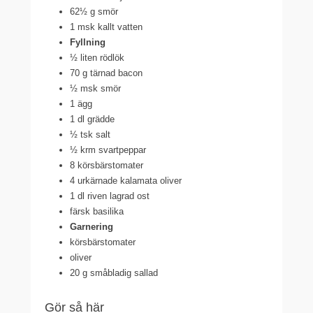
62½ g smör
1 msk kallt vatten
Fyllning
½ liten rödlök
70 g tärnad bacon
½ msk smör
1 ägg
1 dl grädde
½ tsk salt
½ krm svartpeppar
8 körsbärstomater
4 urkärnade kalamata oliver
1 dl riven lagrad ost
färsk basilika
Garnering
körsbärstomater
oliver
20 g småbladig sallad
Gör så här