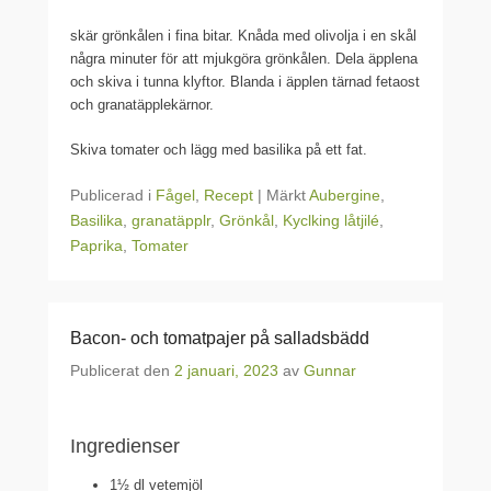
skär grönkålen i fina bitar. Knåda med olivolja i en skål
några minuter för att mjukgöra grönkålen. Dela äpplena
och skiva i tunna klyftor. Blanda i äpplen tärnad fetaost
och granatäpplekärnor.
Skiva tomater och lägg med basilika på ett fat.
Publicerad i
Fågel
,
Recept
|
Märkt
Aubergine
,
Basilika
,
granatäpplr
,
Grönkål
,
Kyclking låtjilé
,
Paprika
,
Tomater
Bacon- och tomatpajer på salladsbädd
Publicerat den
2 januari, 2023
av
Gunnar
Ingredienser
1½ dl vetemjöl