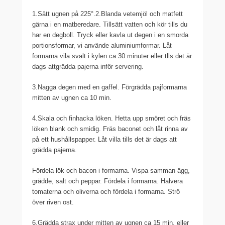
1.Sätt ugnen på 225°.2.Blanda vetemjöl och matfett
gärna i en matberedare. Tillsätt vatten och kör tills du
har en degboll. Tryck eller kavla ut degen i en smorda
portionsformar, vi använde aluminiumformar. Låt
formarna vila svalt i kylen ca 30 minuter eller tlls det är
dags attgrädda pajerna inför servering.
3.Nagga degen med en gaffel. Förgrädda pajformarna
mitten av ugnen ca 10 min.
4.Skala och finhacka löken. Hetta upp smöret och fräs
löken blank och smidig. Fräs baconet och låt rinna av
på ett hushållspapper. Låt villa tills det är dags att
grädda pajerna.
Fördela lök och bacon i formarna. Vispa samman ägg,
grädde, salt och peppar. Fördela i formarna. Halvera
tomaterna och oliverna och fördela i formarna. Strö
över riven ost.
6.Grädda strax under mitten av ugnen ca 15 min, eller