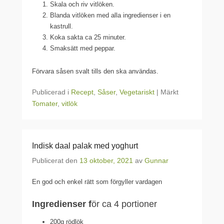
Skala och riv vitlöken.
Blanda vitlöken med alla ingredienser i en
kastrull.
Koka sakta ca 25 minuter.
Smaksätt med peppar.
Förvara såsen svalt tills den ska användas.
Publicerad i
Recept
,
Såser
,
Vegetariskt
|
Märkt
Tomater
,
vitlök
Indisk daal palak med yoghurt
Publicerat den
13 oktober, 2021
av
Gunnar
En god och enkel rätt som förgyller vardagen
Ingredienser f
ör ca 4 portioner
200g rödlök