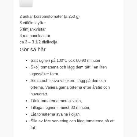
2
askar körsbärstomater (à 250 g)
3
vitlöksklyftor
5
timjankvistar
3
rosmarinkvistar
ca 3 – 3 1/2 dl
olivolja
Gör så här
Sätt ugnen på 100°C ock 80-90 minuter
Skölj tomaterna och lägg dem tätt i en liten
ugnssäker form.
Skala och skiva vitlöken. Lägg på den och
örterna. Variera gärna örterna efter årstid och
huvudrätt.
Täck tomaterna med olivolja,
Tillaga i ugnen i minst 80 minuter,
Låt tomaterna svalna i oljan.
Sila av före servering och lägg tomaterna på ett
fat