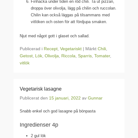
Finhacka under tiden en röd chili. Ta ut pizzan,
droppa över olivolja, lägg på chilin och ruccolan.
Chilin kan också läggas på tilsammans med
vitlöken och osten för att fördjupa smaken.
Njut med något gott i glaset och sallad.
Publicerad i
Recept
,
Vegetariskt
|
Märkt
Chili
,
Getost
,
Lök
,
Olivolja
,
Riccola
,
Sparris
,
Tomater
,
vitlök
Vegetarisk lasagne
Publicerat den
15 januari, 2022
av
Gunnar
Snabb enkel och god lasagne på bönpasta
Ingredienser 4p
2 gul lök