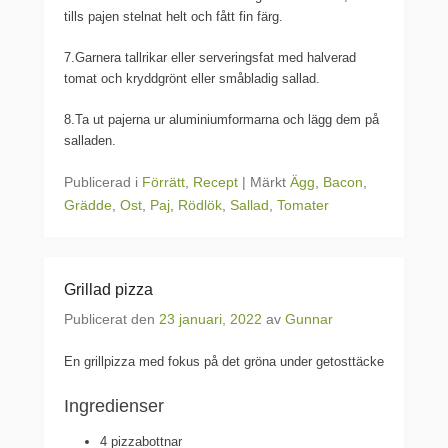
tills pajen stelnat helt och fått fin färg.
7.Garnera tallrikar eller serveringsfat med halverad
tomat och kryddgrönt eller småbladig sallad.
8.Ta ut pajerna ur aluminiumformarna och lägg dem på
salladen.
Publicerad i
Förrätt
,
Recept
|
Märkt
Ägg
,
Bacon
,
Grädde
,
Ost
,
Paj
,
Rödlök
,
Sallad
,
Tomater
Grillad pizza
Publicerat den
23 januari, 2022
av
Gunnar
En grillpizza med fokus på det gröna under getosttäcke
Ingredienser
4 pizzabottnar