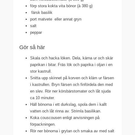
förp stora kokta vita bönor (à 380 g)
färsk basilik
port matvete eller annat gryn
salt
peppar
Gör så här
Skala och hacka löken. Dela, kärna ur och skär
paprikan i bitar. Fräs lök och paprika i oljan i en
stor kastrull.
Snitta upp skinnet på korven och kläm ur färsen
i kastrullen. Bryn färsen och finfördela den med
en slev. Rör ner körsbärstomater och låt sjuda
ca 10 minuter.
Häll bönorna i ett durkslag, spola dem i kallt
vatten och låt rinna av. Strimla basilikan.
Koka couscousen enligt anvisningen på
förpackningen.
Rör ner bönorna i grytan och smaka av med salt