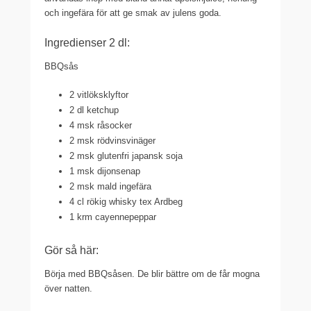
och ingefära för att ge smak av julens goda.
Ingredienser 2 dl:
BBQsås
2 vitlöksklyftor
2 dl ketchup
4 msk råsocker
2 msk rödvinsvinäger
2 msk glutenfri japansk soja
1 msk dijonsenap
2 msk mald ingefära
4 cl rökig whisky tex Ardbeg
1 krm cayennepeppar
Gör så här:
Börja med BBQsåsen. De blir bättre om de får mogna
över natten.