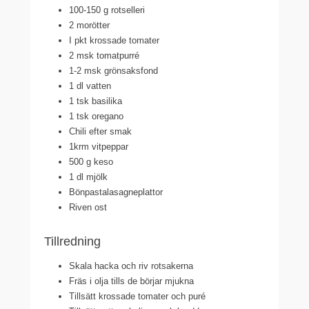
100-150 g rotselleri
2 morötter
I pkt krossade tomater
2 msk tomatpurré
1-2 msk grönsaksfond
1 dl vatten
1 tsk basilika
1 tsk oregano
Chili efter smak
1krm vitpeppar
500 g keso
1 dl mjölk
Bönpastalasagneplattor
Riven ost
Tillredning
Skala hacka och riv rotsakerna
Fräs i olja tills de börjar mjukna
Tillsätt krossade tomater och puré