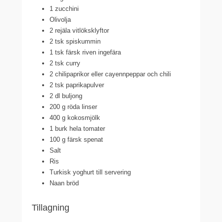
1 zucchini
Olivolja
2 rejäla vitlöksklyftor
2 tsk spiskummin
1 tsk färsk riven ingefära
2 tsk curry
2 chilipaprikor eller cayennpeppar och chili
2 tsk paprikapulver
2 dl buljong
200 g röda linser
400 g kokosmjölk
1 burk hela tomater
100 g färsk spenat
Salt
Ris
Turkisk yoghurt till servering
Naan bröd
Tillagning