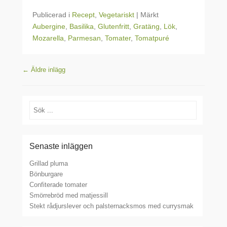
Publicerad i
Recept
,
Vegetariskt
|
Märkt
Aubergine
,
Basilika
,
Glutenfritt
,
Gratäng
,
Lök
,
Mozarella
,
Parmesan
,
Tomater
,
Tomatpuré
Inläggsnavigering
←
Äldre inlägg
Sök
Senaste inläggen
Grillad pluma
Bönburgare
Confiterade tomater
Smörrebröd med matjessill
Stekt rådjurslever och palsternacksmos med currysmak