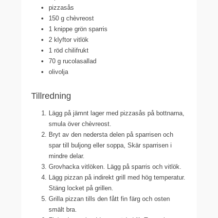
pizzasås
150 g chèvreost
1 knippe grön sparris
2 klyftor vitlök
1 röd chilifrukt
70 g rucolasallad
olivolja
Tillredning
Lägg på jämnt lager med pizzasås på bottnarna,
smula över chèvreost.
Bryt av den nedersta delen på sparrisen och
spar till buljong eller soppa, Skär sparrisen i
mindre delar.
Grovhacka vitlöken. Lägg på sparris och vitlök.
Lägg pizzan på indirekt grill med hög temperatur.
Stäng locket på grillen.
Grilla pizzan tills den fått fin färg och osten
smält bra.