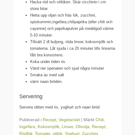
Hacka röd och vitlöken. Skär zicchinin i cm
stora bitar
Hetta upp oljan och fräs lök, zucchini,
spiskummin,ingefära,chilipaprika (eller chili och
cayenne) och paprikapulver på medelgod värme
5-10 minuter.
Tillsätt 2 dl buljong, röda linser, kokosmjölk och
tomaterna. Låt sjuda i ca 20 minuter tills linserna
fått bra konsistens.
Koka under tiden ris.
Vänd ner spenaten och sjud några minuter
Smaka av med salt
värm naan bröden.
Servering
Servera rätten med ris, yoghurt och naan bröd.
Publicerad i
Recept
,
Vegetariskt
|
Märkt
Chili
,
Ingefära
,
Kokosmjölk
,
Linser
,
Olivolja
,
Recept
,
Rödlök
,
Tomater
,
vitlök
,
Yoghurt
,
Zucchini