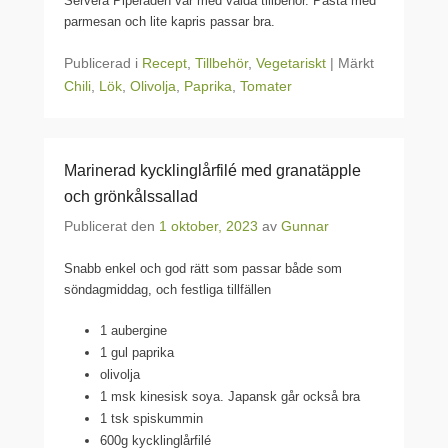
Servera Piperaden var med valda tillbehör. Pasta med
parmesan och lite kapris passar bra.
Publicerad i
Recept
,
Tillbehör
,
Vegetariskt
|
Märkt
Chili
,
Lök
,
Olivolja
,
Paprika
,
Tomater
Marinerad kycklinglårfilé med granatäpple
och grönkålssallad
Publicerat den
1 oktober, 2023
av
Gunnar
Snabb enkel och god rätt som passar både som
söndagmiddag, och festliga tillfällen
1 aubergine
1 gul paprika
olivolja
1 msk kinesisk soya. Japansk går också bra
1 tsk spiskummin
600g kycklinglårfilé