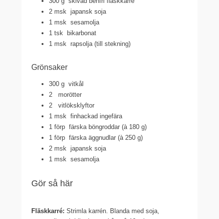
300 g
skivad benfri fläskkarré
2 msk
japansk soja
1 msk
sesamolja
1 tsk
bikarbonat
1 msk
rapsolja (till stekning)
Grönsaker
300 g
vitkål
2
morötter
2
vitlöksklyftor
1 msk
finhackad ingefära
1 förp
färska böngroddar (à 180 g)
1 förp
färska äggnudlar (à 250 g)
2 msk
japansk soja
1 msk
sesamolja
Gör så här
Fläskkarré:
Strimla karrén. Blanda med soja,