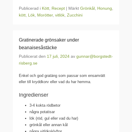
Publicerad i
Kött
,
Recept
|
Märkt
Grönkål
,
Honung
,
kött
,
Lök
,
Morötter
,
vitlök
,
Zucchini
Gratinerade grönsaker under
beanaisesåstäcke
Publicerat den
17 juli, 2024
av
gunnar@borgstedt-
risberg.se
Enkel och god gratäng som passar som ensamrätt
eller till kryddkorv eller vad du har hemma.
Ingredienser
3-4 kokta rödbetor
några potatisar
lök (röd, gul eller vad du har)
grönkål eller annan kål
några vitlöksklyftor