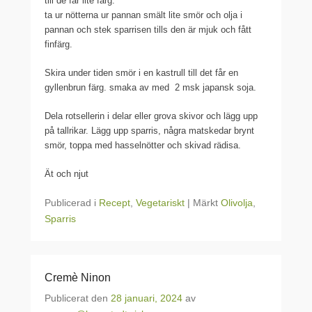
till de får lite färg.
ta ur nötterna ur pannan smält lite smör och olja i
pannan och stek sparrisen tills den är mjuk och fått
finfärg.
Skira under tiden smör i en kastrull till det får en
gyllenbrun färg. smaka av med 2 msk japansk soja.
Dela rotsellerin i delar eller grova skivor och lägg upp
på tallrikar. Lägg upp sparris, några matskedar brynt
smör, toppa med hasselnötter och skivad rädisa.
Ät och njut
Publicerad i
Recept
,
Vegetariskt
|
Märkt
Olivolja
,
Sparris
Cremè Ninon
Publicerat den
28 januari, 2024
av