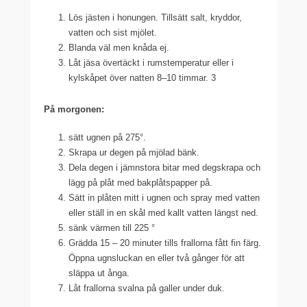
Lös jästen i honungen. Tillsätt salt, kryddor,
vatten och sist mjölet.
Blanda väl men knåda ej.
Låt jäsa övertäckt i rumstemperatur eller i
kylskåpet över natten 8–10 timmar. 3
På morgonen:
sätt ugnen på 275°.
Skrapa ur degen på mjölad bänk.
Dela degen i jämnstora bitar med degskrapa och
lägg på plåt med bakplåtspapper på.
Sätt in plåten mitt i ugnen och spray med vatten
eller ställ in en skål med kallt vatten längst ned.
sänk värmen till 225 °
Grädda 15 – 20 minuter tills frallorna fått fin färg.
Öppna ugnsluckan en eller två gånger för att
släppa ut ånga.
Låt frallorna svalna på galler under duk.