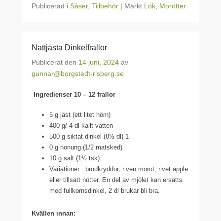
Publicerad i
Såser
,
Tillbehör
|
Märkt
Lök
,
Morötter
Nattjästa Dinkelfrallor
Publicerat den
14 juni, 2024
av
gunnar@borgstedt-risberg.se
Ingredienser 10 – 12 frallor
5 g jäst (ett litet hörn)
400 g/ 4 dl kallt vatten
500 g siktat dinkel (8½ dl) 1
0 g honung (1/2 matsked)
10 g salt (1½ tsk)
Variationer : brödkryddor, riven morot, rivet äpple
eller tillsätt nötter. En del av mjölet kan ersätts
med fullkornsdinkel, 2 dl brukar bli bra.
Kvällen innan: