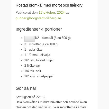
Rostad blomkål med morot och filékorv
Publicerat den
13 oktober, 2024
av
gunnar@borgstedt-risberg.se
Ingredienser 4 portioner
1/2
blomkål (à ca 500 g)
3
morötter (à ca 100 g)
1
gula lökar
1 1/2 msk
olivolja
1/2 tsk
torkad timjan
2 filékorvar
1/4 tsk
salt
1/2 krm
svartpeppar
Gör så här
Sätt ugnen på 225°C.
Dela blomkålen i mindre buketter och använd även
blasten om den ser fin ut. Skär morötterna i smala