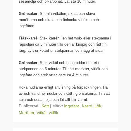
sesamolja och bikarbonat. Låt stå 10 minuter.
Grönsaker:
Strimla vitkålen, skala och skiva
morötterna och skala och finhacka vitlöken och
ingefäran.
Fläskkarré:
Stek karrén i en het wok- eller stekpanna i
rapsoljan ca 5 minuter tills den är krispig och fått fin
färg. Lyft ur köttet ur stekpannan och lägg åt sidan.
Grönsaker:
Stek vitkål och böngroddar i fettet i
stekpannan ca 6 minuter. Tillsätt morötter, vitlök och
ingefära och stek ytterligare ca 4 minuter.
Koka nudlarna enligt anvisning på förpackningen. Häll
av och vänd ner nudlar och kött i grönsakerna. Tillsätt
soja och sesamolja och låt allt blir varmt.
Publicerad i
Kött
|
Märkt
Ingefära
,
Karré
,
Lök
,
Morötter
,
Vitkål
,
vitlök