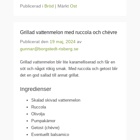
Publicerad i
Bröd
|
Märkt
Ost
Grillad vattenmelon med ruccola och chėvre
Publicerat den
19 maj, 2024
av
gunnar@borgstedt-risberg.se
Grillad vattenmelon blir lite karamelliserad och får en
söt och något rökig smak. Med ruccola och getost blir
det en god sallad till annat grillat.
Ingredienser
Skalad skivad vattenmelon
Ruccola
Olivolja
Pumpakärnor
Getost (chèvre)
Eventuellt balsamico