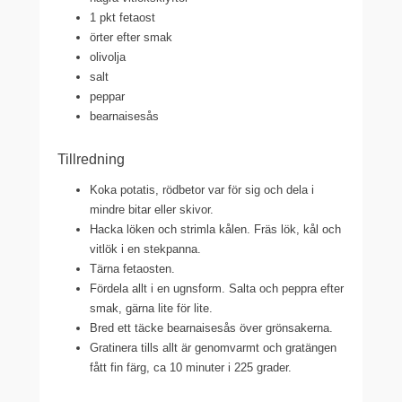
1 pkt fetaost
örter efter smak
olivolja
salt
peppar
bearnaisesås
Tillredning
Koka potatis, rödbetor var för sig och dela i
mindre bitar eller skivor.
Hacka löken och strimla kålen. Fräs lök, kål och
vitlök i en stekpanna.
Tärna fetaosten.
Fördela allt i en ugnsform. Salta och peppra efter
smak, gärna lite för lite.
Bred ett täcke bearnaisesås över grönsakerna.
Gratinera tills allt är genomvarmt och gratängen
fått fin färg, ca 10 minuter i 225 grader.