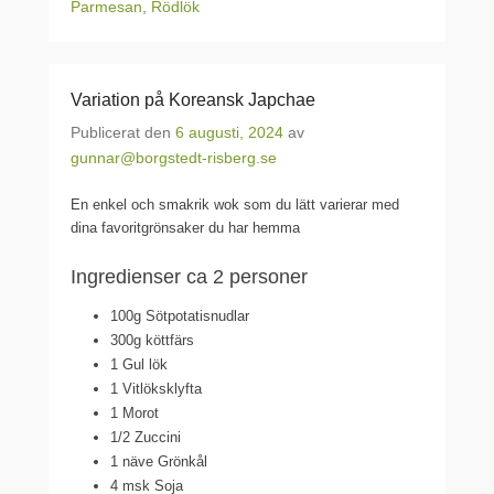
Parmesan
,
Rödlök
Variation på Koreansk Japchae
Publicerat den
6 augusti, 2024
av
gunnar@borgstedt-risberg.se
En enkel och smakrik wok som du lätt varierar med
dina favoritgrönsaker du har hemma
Ingredienser ca 2 personer
100g Sötpotatisnudlar
300g köttfärs
1 Gul lök
1 Vitlöksklyfta
1 Morot
1/2 Zuccini
1 näve Grönkål
4 msk Soja