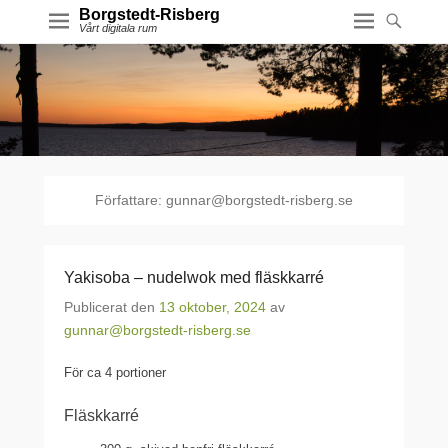
Borgstedt-Risberg
Vårt digitala rum
Författare:
gunnar@borgstedt-risberg.se
Yakisoba – nudelwok med fläskkarré
Publicerat den
13 oktober, 2024
av
gunnar@borgstedt-risberg.se
För ca 4 portioner
Fläskkarré