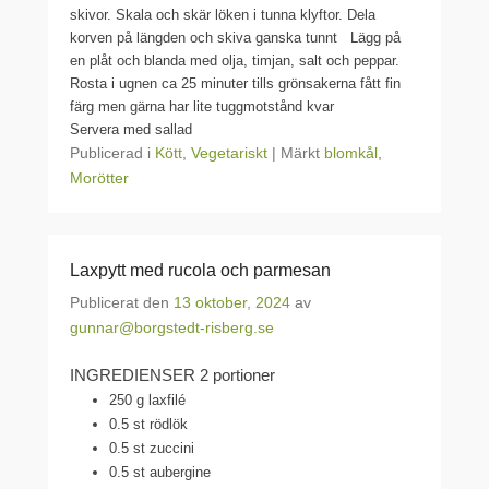
skivor. Skala och skär löken i tunna klyftor. Dela
korven på längden och skiva ganska tunnt Lägg på
en plåt och blanda med olja, timjan, salt och peppar.
Rosta i ugnen ca 25 minuter tills grönsakerna fått fin
färg men gärna har lite tuggmotstånd kvar
Servera med sallad
Publicerad i
Kött
,
Vegetariskt
|
Märkt
blomkål
,
Morötter
Laxpytt med rucola och parmesan
Publicerat den
13 oktober, 2024
av
gunnar@borgstedt-risberg.se
INGREDIENSER 2 portioner
250 g laxfilé
0.5 st rödlök
0.5 st zuccini
0.5 st aubergine