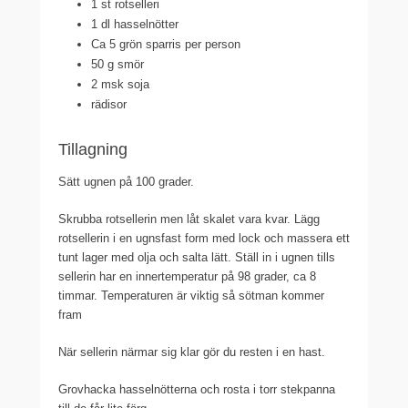
1 st rotselleri
1 dl hasselnötter
Ca 5 grön sparris per person
50 g smör
2 msk soja
rädisor
Tillagning
Sätt ugnen på 100 grader.
Skrubba rotsellerin men låt skalet vara kvar. Lägg
rotsellerin i en ugnsfast form med lock och massera ett
tunt lager med olja och salta lätt. Ställ in i ugnen tills
sellerin har en innertemperatur på 98 grader, ca 8
timmar. Temperaturen är viktig så sötman kommer
fram
När sellerin närmar sig klar gör du resten i en hast.
Grovhacka hasselnötterna och rosta i torr stekpanna