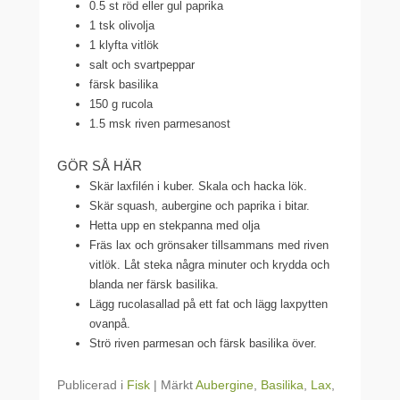
0.5 st röd eller gul paprika
1 tsk olivolja
1 klyfta vitlök
salt och svartpeppar
färsk basilika
150 g rucola
1.5 msk riven parmesanost
GÖR SÅ HÄR
Skär laxfilén i kuber. Skala och hacka lök.
Skär squash, aubergine och paprika i bitar.
Hetta upp en stekpanna med olja
Fräs lax och grönsaker tillsammans med riven
vitlök. Låt steka några minuter och krydda och
blanda ner färsk basilika.
Lägg rucolasallad på ett fat och lägg laxpytten
ovanpå.
Strö riven parmesan och färsk basilika över.
Publicerad i
Fisk
|
Märkt
Aubergine
,
Basilika
,
Lax
,