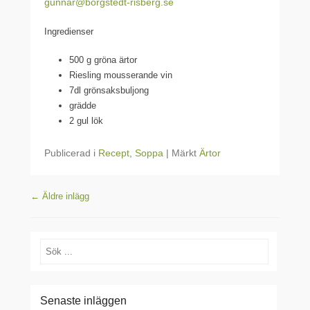
gunnar@borgstedt-risberg.se
Ingredienser
500 g gröna ärtor
Riesling mousserande vin
7dl grönsaksbuljong
grädde
2 gul lök
Publicerad i
Recept
,
Soppa
|
Märkt
Ärtor
Inläggsnavigering
←
Äldre inlägg
Sök
Senaste inläggen