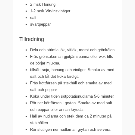
2 msk Honung
1-2 msk Vitvinsvinäger
salt
svartpeppar
Tillredning
Dela och strimla lök, vitlök, morot och grönkålen
Fräs grönsakerna i gjutjärnspanna eller wok tills
de börjar mjukna.
tillsätt soja, honung och vinäger. Smaka av med
salt och låt det koka färdigt.
Fräs köttfärsen på stekhäll och smaka av med
salt och peppar
Koka under tiden sötpotatisnudlarna 5-6 minuter.
Rör ner köttfärsen i grytan. Smaka av med salt
och peppar eller annan krydda.
Häll av nudlarna och stek dem ca 2 minuter på
stekhällen.
Rör slutligen ner nudlarna i grytan och servera.