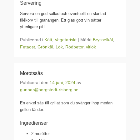
Servering
Servera en god sallad och eventuellt en slantad
filékorv till granängen. Ett glas gott vin sätter
ytterligare piff.
Publicerad i
Kött
,
Vegetariskt
|
Märkt
Brysselkål
,
Fetaost
,
Grönkål
,
Lök
,
Rödbetor
,
vitlök
Morotssås
Publicerat den
14 juni, 2024
av
gunnar@borgstedt-risberg.se
En enkel sås till grillat som du svänger ihop medan
grillen tänder.
Ingredienser
2 morötter