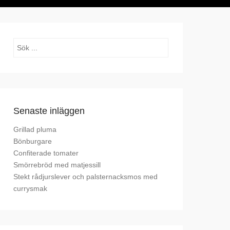
Sök
Senaste inläggen
Grillad pluma
Bönburgare
Confiterade tomater
Smörrebröd med matjessill
Stekt rådjurslever och palsternacksmos med
currysmak