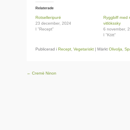
Relaterade
Rotselleripuré
Ryggbiff med r
23 december, 2024
vitlökssky
I ”Recept”
6 november, 
I ”Kött”
Publicerad i
Recept
,
Vegetariskt
|
Märkt
Olivolja
,
Sp
Inläggsnavigering
←
Cremè Ninon