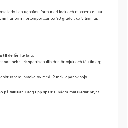
otsellerin i en ugnsfast form med lock och massera ett tunt
sellerin har en innertemperatur på 98 grader, ca 8 timmar.
ll de får lite färg.
annan och stek sparrisen tills den är mjuk och fått finfärg.
 gyllenbrun färg. smaka av med 2 msk japansk soja.
upp på tallrikar. Lägg upp sparris, några matskedar brynt