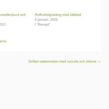
otselleripuré och
Rotfruktslgratäng med kålblad
6 januari, 2025
2022
I ”Recept”
arris
Grillad vattenmelon med ruccola och chėvre
→