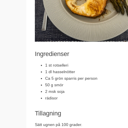
Ingredienser
1 st rotselleri
1 dl hasselnötter
Ca 5 grön sparris per person
50 g smör
2 msk soja
rädisor
Tillagning
Sätt ugnen på 100 grader.