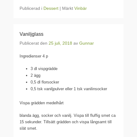
Publicerad i
Dessert
|
Märkt
Vinbär
Vaniljglass
Publicerat den
25 juli, 2018
av
Gunnar
Ingredienser 4 p
3 dl vispgrädde
2 ägg
0,5 dl florsocker
0,5 tsk vaniljpulver eller 1 tsk vanilinsocker
Vispa grädden medelhårt
blanda ägg, socker och vanilj. Vispa till fluffig smet ca
15 sekunder. Tillsätt grädden och vispa långsamt till
slät smet.