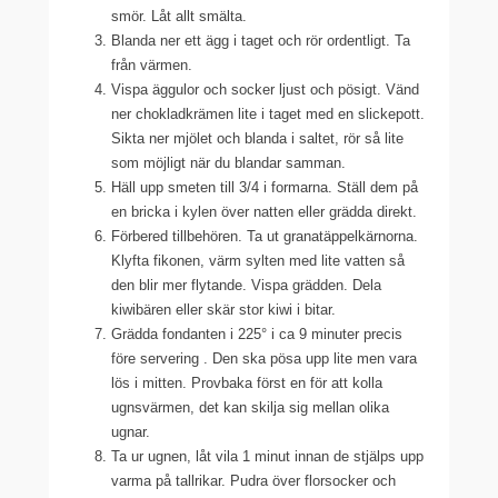
smör. Låt allt smälta.
Blanda ner ett ägg i taget och rör ordentligt. Ta
från värmen.
Vispa äggulor och socker ljust och pösigt. Vänd
ner chokladkrämen lite i taget med en slickepott.
Sikta ner mjölet och blanda i saltet, rör så lite
som möjligt när du blandar samman.
Häll upp smeten till 3/4 i formarna. Ställ dem på
en bricka i kylen över natten eller grädda direkt.
Förbered tillbehören. Ta ut granatäppelkärnorna.
Klyfta fikonen, värm sylten med lite vatten så
den blir mer flytande. Vispa grädden. Dela
kiwibären eller skär stor kiwi i bitar.
Grädda fondanten i 225° i ca 9 minuter precis
före servering . Den ska pösa upp lite men vara
lös i mitten. Provbaka först en för att kolla
ugnsvärmen, det kan skilja sig mellan olika
ugnar.
Ta ur ugnen, låt vila 1 minut innan de stjälps upp
varma på tallrikar. Pudra över florsocker och