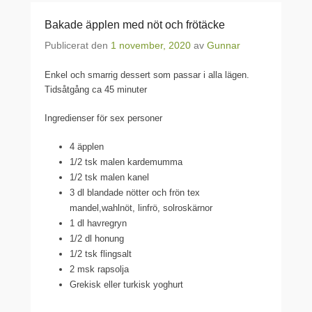
Bakade äpplen med nöt och frötäcke
Publicerat den
1 november, 2020
av
Gunnar
Enkel och smarrig dessert som passar i alla lägen.
Tidsåtgång ca 45 minuter
Ingredienser för sex personer
4 äpplen
1/2 tsk malen kardemumma
1/2 tsk malen kanel
3 dl blandade nötter och frön tex
mandel,wahlnöt, linfrö, solroskärnor
1 dl havregryn
1/2 dl honung
1/2 tsk flingsalt
2 msk rapsolja
Grekisk eller turkisk yoghurt