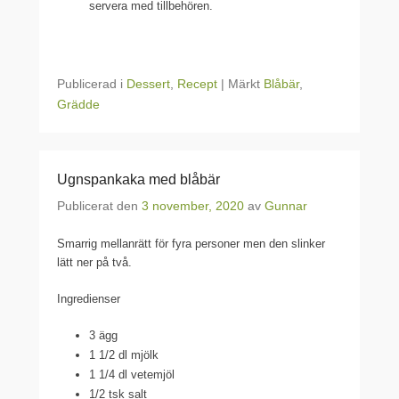
servera med tillbehören.
Publicerad i
Dessert
,
Recept
|
Märkt
Blåbär
,
Grädde
Ugnspankaka med blåbär
Publicerat den
3 november, 2020
av
Gunnar
Smarrig mellanrätt för fyra personer men den slinker
lätt ner på två.
Ingredienser
3 ägg
1 1/2 dl mjölk
1 1/4 dl vetemjöl
1/2 tsk salt