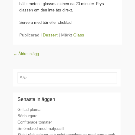
häll smeten i glassmaskinen ca 20 minuter. Frys
glassen om den inte äts direkt.
Servera med bär eller choklad.
Publicerad i
Dessert
|
Märkt
Glass
Inläggsnavigering
←
Äldre inlägg
Sök
Senaste inläggen
Grillad pluma
Bönburgare
Confiterade tomater
Smörrebröd med matjessill
Stekt rådjurslever och palsternacksmos med currysmak