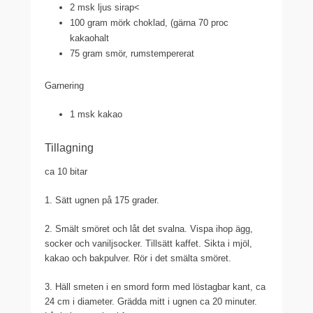
2 msk ljus sirap<
100 gram mörk choklad, (gärna 70 proc
kakaohalt
75 gram smör, rumstempererat
Garnering
1 msk kakao
Tillagning
ca 10 bitar
1. Sätt ugnen på 175 grader.
2. Smält smöret och låt det svalna. Vispa ihop ägg,
socker och vaniljsocker. Tillsätt kaffet. Sikta i mjöl,
kakao och bakpulver. Rör i det smälta smöret.
3. Häll smeten i en smord form med löstagbar kant, ca
24 cm i diameter. Grädda mitt i ugnen ca 20 minuter.