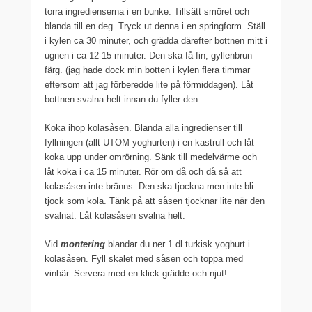
torra ingredienserna i en bunke. Tillsätt smöret och
blanda till en deg. Tryck ut denna i en springform. Ställ
i kylen ca 30 minuter, och grädda därefter bottnen mitt i
ugnen i ca 12-15 minuter. Den ska få fin, gyllenbrun
färg. (jag hade dock min botten i kylen flera timmar
eftersom att jag förberedde lite på förmiddagen). Låt
bottnen svalna helt innan du fyller den.
Koka ihop kolasåsen. Blanda alla ingredienser till
fyllningen (allt UTOM yoghurten) i en kastrull och låt
koka upp under omrörning. Sänk till medelvärme och
låt koka i ca 15 minuter. Rör om då och då så att
kolasåsen inte bränns. Den ska tjockna men inte bli
tjock som kola. Tänk på att såsen tjocknar lite när den
svalnat. Låt kolasåsen svalna helt.
Vid
montering
blandar du ner 1 dl turkisk yoghurt i
kolasåsen. Fyll skalet med såsen och toppa med
vinbär. Servera med en klick grädde och njut!