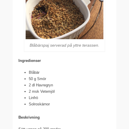
Blåbärspaj serverad på yttre terassen.
Ingredienser
Blåbär
50 g Smör
2 dl Havregryn
2 msk Vetemjöl
Linfrö
Solroskärnor
Beskrivning