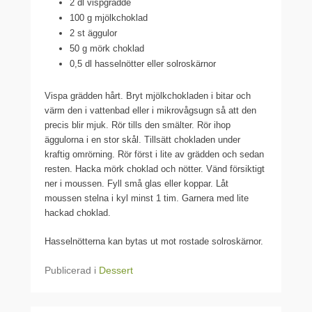
2 dl vispgrädde
100 g mjölkchoklad
2 st äggulor
50 g mörk choklad
0,5 dl hasselnötter eller solroskärnor
Vispa grädden hårt. Bryt mjölkchokladen i bitar och
värm den i vattenbad eller i mikrovågsugn så att den
precis blir mjuk. Rör tills den smälter. Rör ihop
äggulorna i en stor skål. Tillsätt chokladen under
kraftig omrörning. Rör först i lite av grädden och sedan
resten. Hacka mörk choklad och nötter. Vänd försiktigt
ner i moussen. Fyll små glas eller koppar. Låt
moussen stelna i kyl minst 1 tim. Garnera med lite
hackad choklad.
Hasselnötterna kan bytas ut mot rostade solroskärnor.
Publicerad i
Dessert