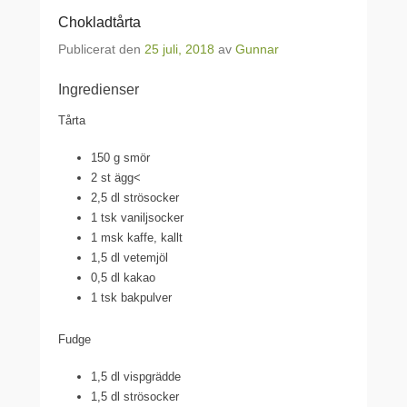
Chokladtårta
Publicerat den
25 juli, 2018
av
Gunnar
Ingredienser
Tårta
150 g smör
2 st ägg<
2,5 dl strösocker
1 tsk vaniljsocker
1 msk kaffe, kallt
1,5 dl vetemjöl
0,5 dl kakao
1 tsk bakpulver
Fudge
1,5 dl vispgrädde
1,5 dl strösocker