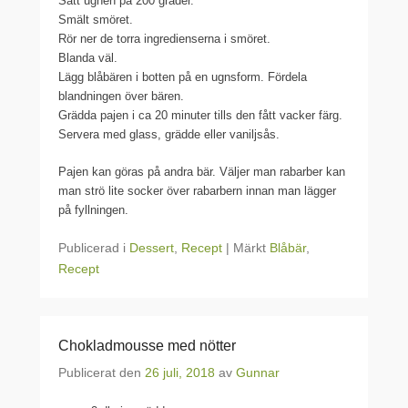
Sätt ugnen på 200 grader.
Smält smöret.
Rör ner de torra ingredienserna i smöret.
Blanda väl.
Lägg blåbären i botten på en ugnsform. Fördela
blandningen över bären.
Grädda pajen i ca 20 minuter tills den fått vacker färg.
Servera med glass, grädde eller vaniljsås.
Pajen kan göras på andra bär. Väljer man rabarber kan
man strö lite socker över rabarbern innan man lägger
på fyllningen.
Publicerad i
Dessert
,
Recept
|
Märkt
Blåbär
,
Recept
Chokladmousse med nötter
Publicerat den
26 juli, 2018
av
Gunnar