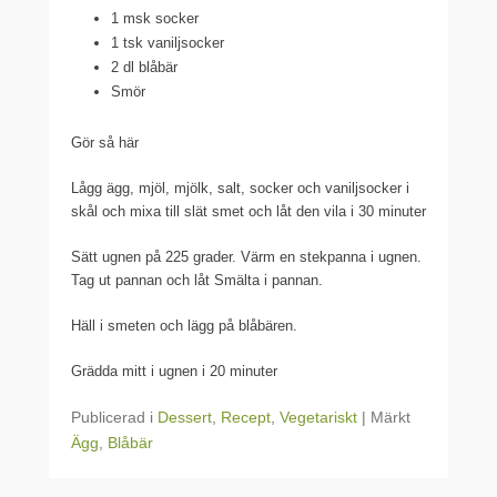
1 msk socker
1 tsk vaniljsocker
2 dl blåbär
Smör
Gör så här
Lågg ägg, mjöl, mjölk, salt, socker och vaniljsocker i
skål och mixa till slät smet och låt den vila i 30 minuter
Sätt ugnen på 225 grader. Värm en stekpanna i ugnen.
Tag ut pannan och låt Smälta i pannan.
Häll i smeten och lägg på blåbären.
Grädda mitt i ugnen i 20 minuter
Publicerad i
Dessert
,
Recept
,
Vegetariskt
|
Märkt
Ägg
,
Blåbär