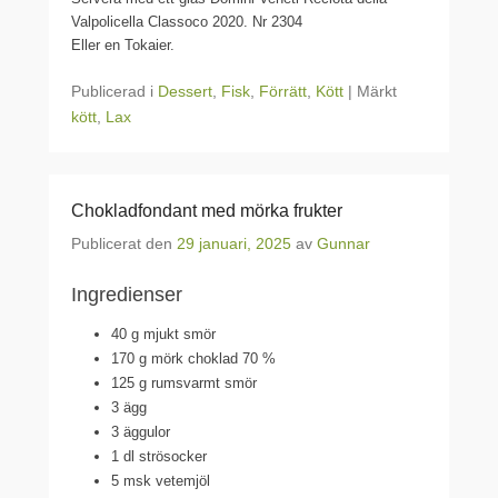
Valpolicella Classoco 2020. Nr 2304
Eller en Tokaier.
Publicerad i
Dessert
,
Fisk
,
Förrätt
,
Kött
|
Märkt
kött
,
Lax
Chokladfondant med mörka frukter
Publicerat den
29 januari, 2025
av
Gunnar
Ingredienser
40 g mjukt smör
170 g mörk choklad 70 %
125 g rumsvarmt smör
3 ägg
3 äggulor
1 dl strösocker
5 msk vetemjöl