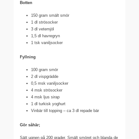
Botten
150 gram smält smör
1 dl strösocker
3 dl vetemjöl
1,5 dl havregryn
1 tsk vaniljsocker
Fyllning
100 gram smör
2 dl vispgrädde
0,5 msk vaniljsocker
4 msk strösocker
4 msk ljus sirap
1 dl turkisk yoghurt
Vinbär till topping – ca 3 dl repade bär
Gör såhär;
Sätt ugnen på 200 grader. Smält smöret och blanda de