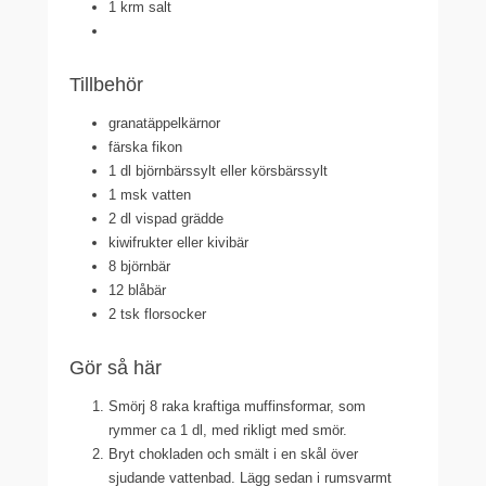
1 krm salt
Tillbehör
granatäppelkärnor
färska fikon
1 dl björnbärssylt eller körsbärssylt
1 msk vatten
2 dl vispad grädde
kiwifrukter eller kivibär
8 björnbär
12 blåbär
2 tsk florsocker
Gör så här
Smörj 8 raka kraftiga muffinsformar, som
rymmer ca 1 dl, med rikligt med smör.
Bryt chokladen och smält i en skål över
sjudande vattenbad. Lägg sedan i rumsvarmt