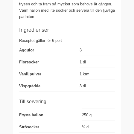
frysen och ta fram så mycket som behövs åt gången.
Värm hallon med lite socker och servera till den ljuvliga
parfaiten.
Ingredienser
Receptet gäller för 6 port
Äggulor
3
Florsocker
1 dl
Vaniljpulver
1 krm
Vispgrädde
3 dl
Till servering:
Frysta hallon
250 g
Strösocker
½ dl