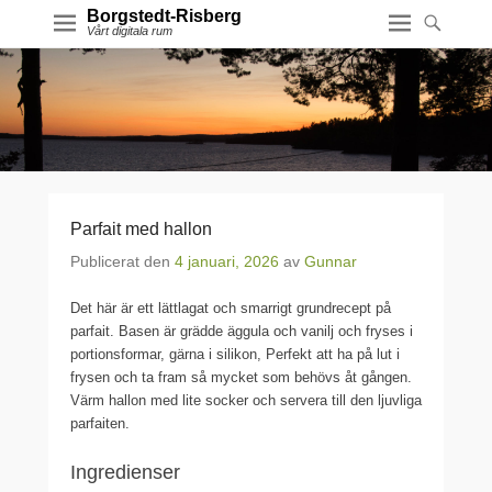
Borgstedt-Risberg
Vårt digitala rum
Parfait med hallon
Publicerat den
4 januari, 2026
av
Gunnar
Det här är ett lättlagat och smarrigt grundrecept på
parfait. Basen är grädde äggula och vanilj och fryses i
portionsformar, gärna i silikon, Perfekt att ha på lut i
frysen och ta fram så mycket som behövs åt gången.
Värm hallon med lite socker och servera till den ljuvliga
parfaiten.
Ingredienser