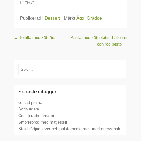
I ”Fisk”
Publicerad i
Dessert
|
Märkt
Ägg
,
Grädde
Inläggsnavigering
←
Tortilla med köttfärs
Pasta med sötpotatis, halloumi
och röd pesto
→
Sök
Senaste inläggen
Grillad pluma
Bönburgare
Confiterade tomater
Smörrebröd med matjessill
Stekt rådjurslever och palsternacksmos med currysmak