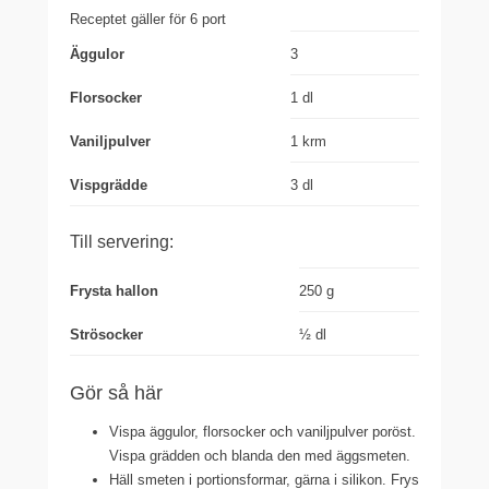
Receptet gäller för 6 port
Äggulor
3
Florsocker
1 dl
Vaniljpulver
1 krm
Vispgrädde
3 dl
Till servering:
Frysta hallon
250 g
Strösocker
½ dl
Gör så här
Vispa äggulor, florsocker och vaniljpulver poröst.
Vispa grädden och blanda den med äggsmeten.
Häll smeten i portionsformar, gärna i silikon. Frys