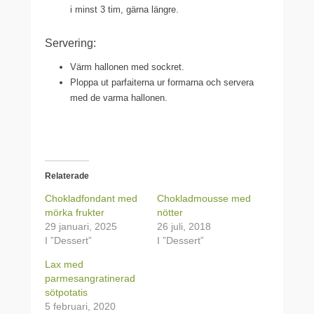
i minst 3 tim, gärna längre.
Servering:
Värm hallonen med sockret.
Ploppa ut parfaiterna ur formarna och servera
med de varma hallonen.
Relaterade
Chokladfondant med
Chokladmousse med
mörka frukter
nötter
29 januari, 2025
26 juli, 2018
I ”Dessert”
I ”Dessert”
Lax med
parmesangratinerad
sötpotatis
5 februari, 2020