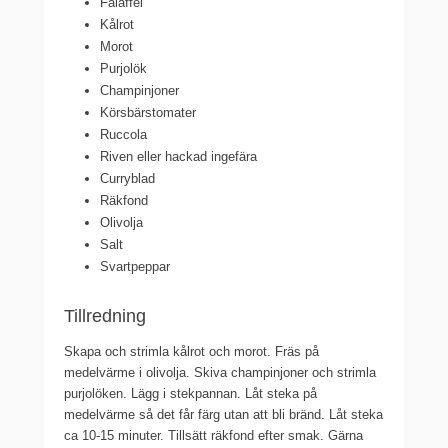
Falaffel
Kålrot
Morot
Purjolök
Champinjoner
Körsbärstomater
Ruccola
Riven eller hackad ingefära
Curryblad
Räkfond
Olivolja
Salt
Svartpeppar
Tillredning
Skapa och strimla kålrot och morot. Fräs på
medelvärme i olivolja. Skiva champinjoner och strimla
purjolöken. Lägg i stekpannan. Låt steka på
medelvärme så det får färg utan att bli bränd. Låt steka
ca 10-15 minuter. Tillsätt räkfond efter smak. Gärna