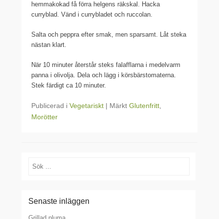
hemmakokad få förra helgens räkskal. Hacka
curryblad. Vänd i currybladet och ruccolan.
Salta och peppra efter smak, men sparsamt. Låt steka
nästan klart.
När 10 minuter återstår steks falafflarna i medelvarm
panna i olivolja. Dela och lägg i körsbärstomaterna.
Stek färdigt ca 10 minuter.
Publicerad i
Vegetariskt
|
Märkt
Glutenfritt
,
Morötter
Sök
Senaste inläggen
Grillad pluma