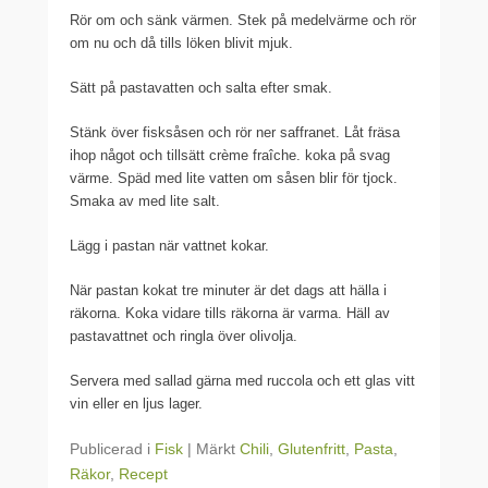
Rör om och sänk värmen. Stek på medelvärme och rör
om nu och då tills löken blivit mjuk.
Sätt på pastavatten och salta efter smak.
Stänk över fisksåsen och rör ner saffranet. Låt fräsa
ihop något och tillsätt crème fraîche. koka på svag
värme. Späd med lite vatten om såsen blir för tjock.
Smaka av med lite salt.
Lägg i pastan när vattnet kokar.
När pastan kokat tre minuter är det dags att hälla i
räkorna. Koka vidare tills räkorna är varma. Häll av
pastavattnet och ringla över olivolja.
Servera med sallad gärna med ruccola och ett glas vitt
vin eller en ljus lager.
Publicerad i
Fisk
|
Märkt
Chili
,
Glutenfritt
,
Pasta
,
Räkor
,
Recept