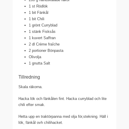
1 st Rödlök
1 bit Fänkål
1 bit Chili
1 grönt Curryblad
1 stänk Fisksås
1 kuvert Saffran
2 dl Crème fraîche
2 portioner Bönpasta
Olivolja
1 gnutta Salt
Tillredning
Skala räkorna.
Hacka lök och fänkålen fint. Hacka curryblad och lite
chili efter smak.
Hetta upp en traktörpanna med olja för,stekning. Häll i
lök, fänkål ovh chilihacket.