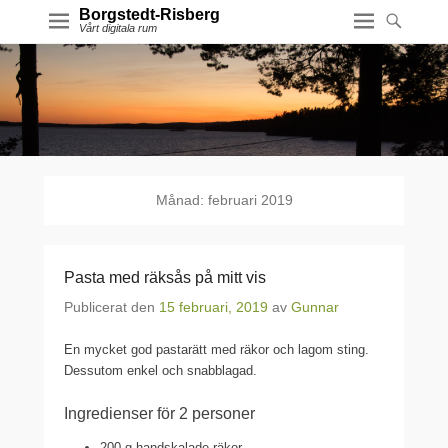
Borgstedt-Risberg
Vårt digitala rum
Månad:
februari 2019
Pasta med räksås på mitt vis
Publicerat den
15 februari, 2019
av
Gunnar
En mycket god pastarätt med räkor och lagom sting.
Dessutom enkel och snabblagad.
Ingredienser för 2 personer
200 g handskalade räkor