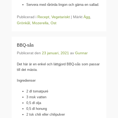
Servera med rårörda lingon och gärna en sallad.
Publicerad i
Recept
,
Vegetariskt
|
Märkt
Ägg
,
Grönkål
,
Mozerella
,
Ost
BBQ-sås
Publicerat den
23 januari, 2021
av
Gunnar
Det här är en enkel och lättgjord BBQ-sås som passar
till det mästa.
Ingredienser
2 dl tomatpuré
3 msk vatten
0,5 dl olja
0,5 dl honung
2 tsk chili eller chilipulver