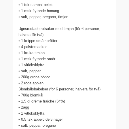
• 1 tsk sambal oelek
• 1 msk flytande honung
• salt, peppar, oregano, timjan
Ugnsrostade rotsaker med timjan (för 6 personer,
halvera för två):
• 1 knippe småmorötter
• 4 palsternackor
• 1 kruka timjan
• 1 msk flytande smör
• 1 vitlöksklyfta
• salt, peppar
• 200g gröna bönor
• 2 röda äpplen
Blomkålsbakelser (för 6 personer, halvera för två):
• 700g blomkål
• 1,5 dl crème fraiche (34%)
• 2ägg
• 1 vitlöksklyfta
• 0,5 tsk äppelcidervinäger
• salt, peppar, oregano