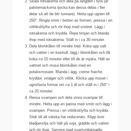
Skala rotsakerna och dela på längden i fyra (är
palsternackorna tjocka kan dessa delas i fler
delar så att de blir tunnare). Hetta upp ugnen till
250°. Ringla smör i botten av formen, pressa i en
vitlöksklyfta och rör ihop med smöret. Lägg i
rotsakerna och krydda. Repa timjan och blanda
ihop med rotsakerna. Ställ in i ca 30 minuter.
Dela blomkålen till mindre träd. Koka upp salt
och vatten i en kastrull, lägg i blomkålen och låt
koka ca 15 minuter eller till de är mjuka. Häll av
vattnet och mosa blomkålen med en
potatismosare. Blanda i ägg, creme fraiche,
kryddor, vinäger och vitlök. Klicka upp moset i
ugnsfasta formar om ca 1 dl och ställ in i 250° i
ca 20 minuter.
Rensa svampen och dela stora svampar till
mindre. Hetta upp en panna med smör och lägg i
svampen. Pressa i en vitlöksklyfta och krydda.
Stek till all vätska har reducerats. Klipp över
bladpersilja och häll på soja, grädde och vatten
och rör ihop. Servera med svartvinbärsgéle.