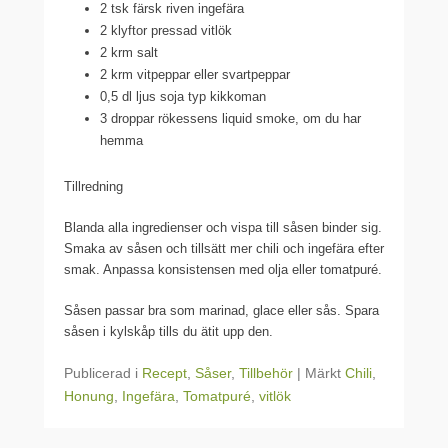
2 tsk färsk riven ingefära
2 klyftor pressad vitlök
2 krm salt
2 krm vitpeppar eller svartpeppar
0,5 dl ljus soja typ kikkoman
3 droppar rökessens liquid smoke, om du har
hemma
Tillredning
Blanda alla ingredienser och vispa till såsen binder sig.
Smaka av såsen och tillsätt mer chili och ingefära efter
smak. Anpassa konsistensen med olja eller tomatpuré.
Såsen passar bra som marinad, glace eller sås. Spara
såsen i kylskåp tills du ätit upp den.
Publicerad i
Recept
,
Såser
,
Tillbehör
|
Märkt
Chili
,
Honung
,
Ingefära
,
Tomatpuré
,
vitlök