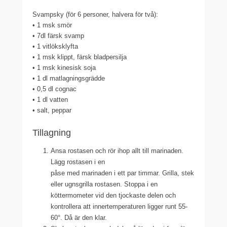
Svampsky (för 6 personer, halvera för två):
• 1 msk smör
• 7dl färsk svamp
• 1 vitlöksklyfta
• 1 msk klippt, färsk bladpersilja
• 1 msk kinesisk soja
• 1 dl matlagningsgrädde
• 0,5 dl cognac
• 1 dl vatten
• salt, peppar
Tillagning
Ansa rostasen och rör ihop allt till marinaden.
Lägg rostasen i en
påse med marinaden i ett par timmar. Grilla, stek
eller ugnsgrilla rostasen. Stoppa i en
köttermometer vid den tjockaste delen och
kontrollera att innertemperaturen ligger runt 55-
60°. Då är den klar.