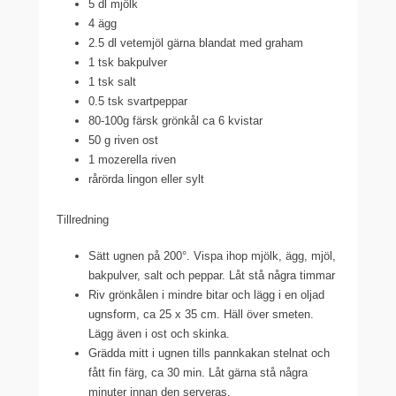
5 dl mjölk
4 ägg
2.5 dl vetemjöl gärna blandat med graham
1 tsk bakpulver
1 tsk salt
0.5 tsk svartpeppar
80-100g färsk grönkål ca 6 kvistar
50 g riven ost
1 mozerella riven
rårörda lingon eller sylt
Tillredning
Sätt ugnen på 200°. Vispa ihop mjölk, ägg, mjöl,
bakpulver, salt och peppar. Låt stå några timmar
Riv grönkålen i mindre bitar och lägg i en oljad
ugnsform, ca 25 x 35 cm. Häll över smeten.
Lägg även i ost och skinka.
Grädda mitt i ugnen tills pannkakan stelnat och
fått fin färg, ca 30 min. Låt gärna stå några
minuter innan den serveras.