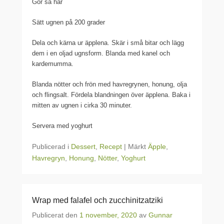
Gör så här
Sätt ugnen på 200 grader
Dela och kärna ur äpplena. Skär i små bitar och lägg
dem i en oljad ugnsform. Blanda med kanel och
kardemumma.
Blanda nötter och frön med havregrynen, honung, olja
och flingsalt. Fördela blandningen över äpplena. Baka i
mitten av ugnen i cirka 30 minuter.
Servera med yoghurt
Publicerad i
Dessert
,
Recept
|
Märkt
Äpple
,
Havregryn
,
Honung
,
Nötter
,
Yoghurt
Wrap med falafel och zucchinitzatziki
Publicerat den
1 november, 2020
av
Gunnar