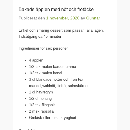
Bakade äpplen med nöt och frötäcke
Publicerat den
1 november, 2020
av
Gunnar
Enkel och smarrig dessert som passar i alla lägen.
Tidsåtgång ca 45 minuter
Ingredienser för sex personer
4 äpplen
1/2 tsk malen kardemumma
1/2 tsk malen kanel
3 dl blandade nötter och frön tex
mandel,wahlnöt, linfrö, solroskärnor
1 dl havregryn
1/2 dl honung
1/2 tsk flingsalt
2 msk rapsolja
Grekisk eller turkisk yoghurt