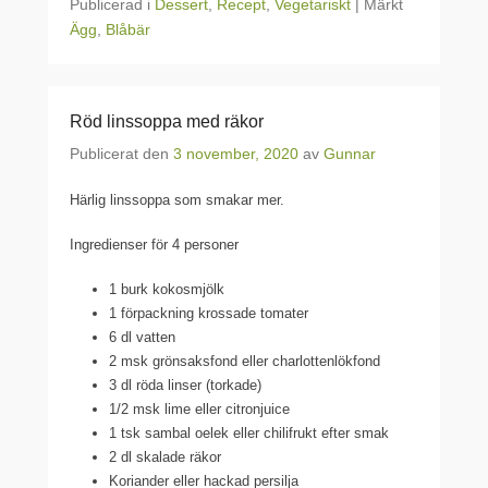
Publicerad i
Dessert
,
Recept
,
Vegetariskt
|
Märkt
Ägg
,
Blåbär
Röd linssoppa med räkor
Publicerat den
3 november, 2020
av
Gunnar
Härlig linssoppa som smakar mer.
Ingredienser för 4 personer
1 burk kokosmjölk
1 förpackning krossade tomater
6 dl vatten
2 msk grönsaksfond eller charlottenlökfond
3 dl röda linser (torkade)
1/2 msk lime eller citronjuice
1 tsk sambal oelek eller chilifrukt efter smak
2 dl skalade räkor
Koriander eller hackad persilja