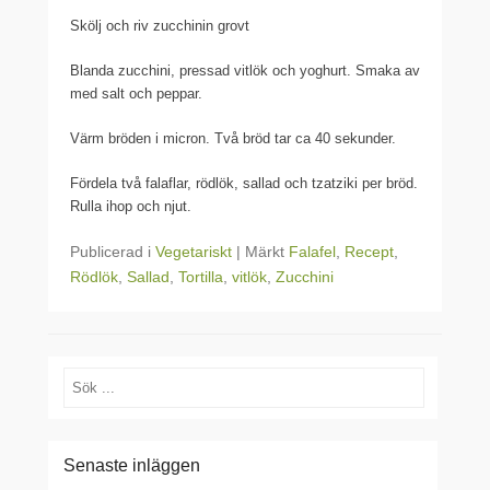
Skölj och riv zucchinin grovt
Blanda zucchini, pressad vitlök och yoghurt. Smaka av
med salt och peppar.
Värm bröden i micron. Två bröd tar ca 40 sekunder.
Fördela två falaflar, rödlök, sallad och tzatziki per bröd.
Rulla ihop och njut.
Publicerad i
Vegetariskt
|
Märkt
Falafel
,
Recept
,
Rödlök
,
Sallad
,
Tortilla
,
vitlök
,
Zucchini
Sök
Senaste inläggen