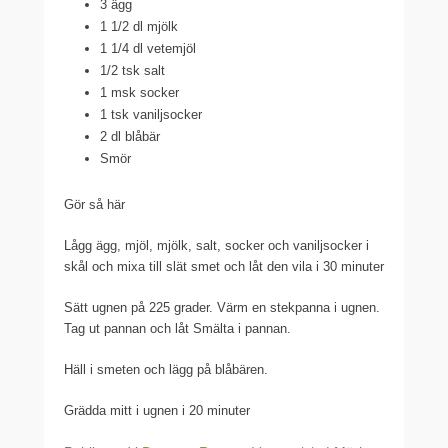
3 ägg
1 1/2 dl mjölk
1 1/4 dl vetemjöl
1/2 tsk salt
1 msk socker
1 tsk vaniljsocker
2 dl blåbär
Smör
Gör så här
Lågg ägg, mjöl, mjölk, salt, socker och vaniljsocker i
skål och mixa till slät smet och låt den vila i 30 minuter
Sätt ugnen på 225 grader. Värm en stekpanna i ugnen.
Tag ut pannan och låt Smälta i pannan.
Häll i smeten och lägg på blåbären.
Grädda mitt i ugnen i 20 minuter