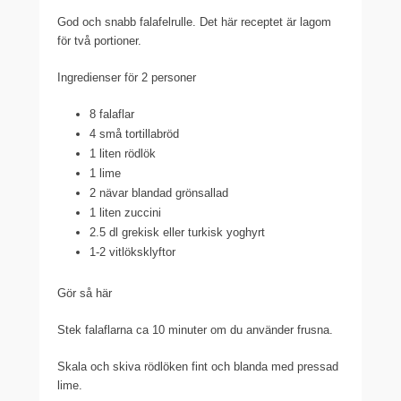
God och snabb falafelrulle. Det här receptet är lagom
för två portioner.
Ingredienser för 2 personer
8 falaflar
4 små tortillabröd
1 liten rödlök
1 lime
2 nävar blandad grönsallad
1 liten zuccini
2.5 dl grekisk eller turkisk yoghyrt
1-2 vitlöksklyftor
Gör så här
Stek falaflarna ca 10 minuter om du använder frusna.
Skala och skiva rödlöken fint och blanda med pressad
lime.