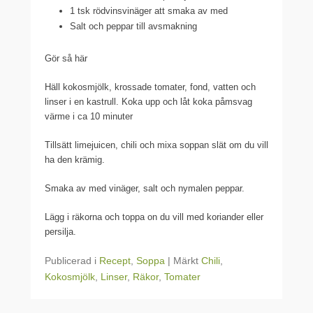
1 tsk rödvinsvinäger att smaka av med
Salt och peppar till avsmakning
Gör så här
Häll kokosmjölk, krossade tomater, fond, vatten och
linser i en kastrull. Koka upp och låt koka påmsvag
värme i ca 10 minuter
Tillsätt limejuicen, chili och mixa soppan slät om du vill
ha den krämig.
Smaka av med vinäger, salt och nymalen peppar.
Lägg i räkorna och toppa on du vill med koriander eller
persilja.
Publicerad i
Recept
,
Soppa
|
Märkt
Chili
,
Kokosmjölk
,
Linser
,
Räkor
,
Tomater