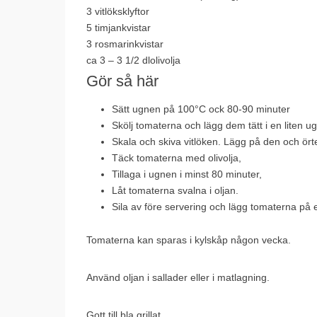
3
vitlöksklyftor
5
timjankvistar
3
rosmarinkvistar
ca 3 – 3 1/2 dl
olivolja
Gör så här
Sätt ugnen på 100°C ock 80-90 minuter
Skölj tomaterna och lägg dem tätt i en liten u
Skala och skiva vitlöken. Lägg på den och örte
Täck tomaterna med olivolja,
Tillaga i ugnen i minst 80 minuter,
Låt tomaterna svalna i oljan.
Sila av före servering och lägg tomaterna på e
Tomaterna kan sparas i kylskåp någon vecka.
Använd oljan i sallader eller i matlagning.
Gott till bla grillat.