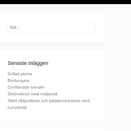
Sök
Senaste inläggen
Grillad pluma
Bönburgare
Confiterade tomater
Smörrebröd med matjessill
Stekt rådjurslever och palsternacksmos med
currysmak