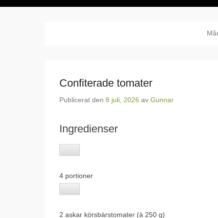
Må
Confiterade tomater
Publicerat den
8 juli, 2026
av
Gunnar
Ingredienser
4 portioner
2
askar körsbärstomater (à 250 g)