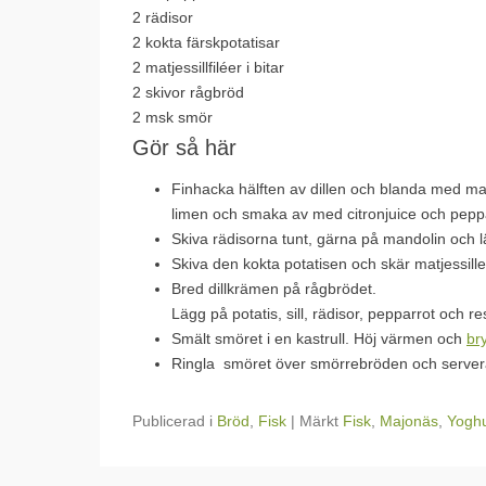
2
rädisor
2
kokta färskpotatisar
2
matjessillfiléer i bitar
2
skivor rågbröd
2 msk
smör
Gör så här
Finhacka hälften av dillen och blanda med maj
limen och smaka av med citronjuice och pepp
Skiva rädisorna tunt, gärna på mandolin och lä
Skiva den kokta potatisen och skär matjessillen
Bred dillkrämen på rågbrödet.
Lägg på potatis, sill, rädisor, pepparrot och re
Smält smöret i en kastrull. Höj värmen och
br
Ringla smöret över smörrebröden och server
Publicerad i
Bröd
,
Fisk
|
Märkt
Fisk
,
Majonäs
,
Yoghu