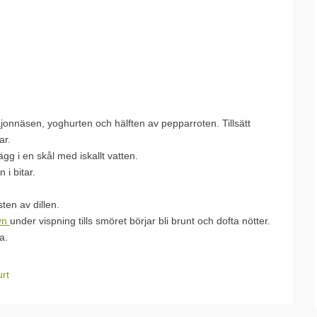
onnäsen, yoghurten och hälften av pepparroten. Tillsätt
ar.
gg i en skål med iskallt vatten.
 i bitar.
sten av dillen.
yn
under vispning tills smöret börjar bli brunt och dofta nötter.
a.
rt