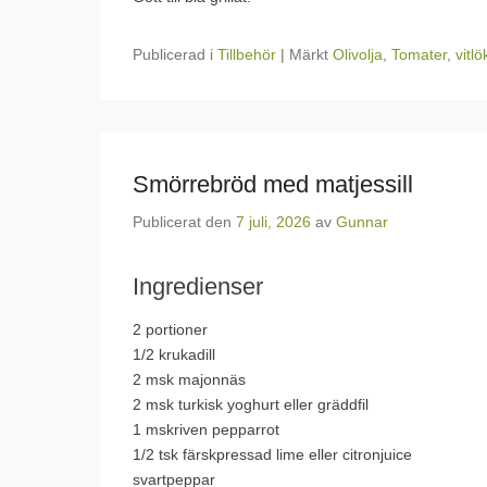
Publicerad i
Tillbehör
|
Märkt
Olivolja
,
Tomater
,
vitlö
Smörrebröd med matjessill
Publicerat den
7 juli, 2026
av
Gunnar
Ingredienser
2 portioner
1/2 kruka
dill
2 msk
majonnäs
2 msk turkisk yoghurt eller
gräddfil
1 msk
riven pepparrot
1/2 tsk
färskpressad lime eller citronjuice
svartpeppar