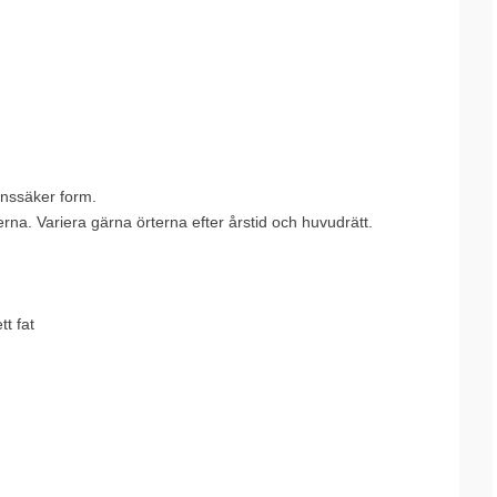
gnssäker form.
rna. Variera gärna örterna efter årstid och huvudrätt.
tt fat