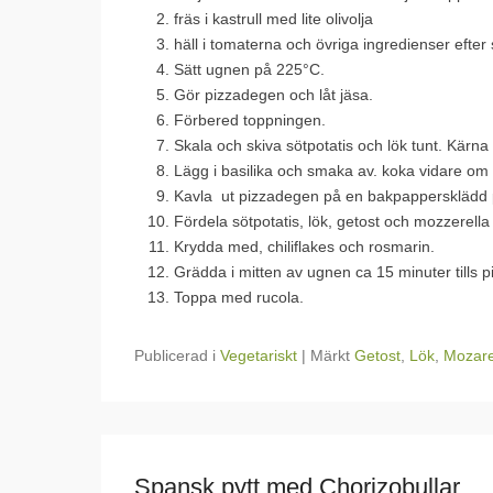
fräs i kastrull med lite olivolja
häll i tomaterna och övriga ingredienser efte
Sätt ugnen på 225°C.
Gör pizzadegen och låt jäsa.
Förbered toppningen.
Skala och skiva sötpotatis och lök tunt. Kärna
Lägg i basilika och smaka av. koka vidare om
Kavla ut pizzadegen på en bakpappersklädd 
Fördela sötpotatis, lök, getost och mozzerella
Krydda med, chiliflakes och rosmarin.
Grädda i mitten av ugnen ca 15 minuter tills pi
Toppa med rucola.
Publicerad i
Vegetariskt
|
Märkt
Getost
,
Lök
,
Mozare
Spansk pytt med Chorizobullar