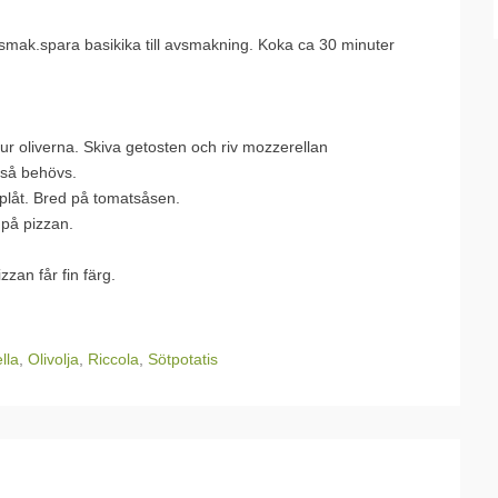
r smak.spara basikika till avsmakning. Koka ca 30 minuter
 ur oliverna. Skiva getosten och riv mozzerellan
 så behövs.
plåt. Bred på tomatsåsen.
 på pizzan.
zzan får fin färg.
lla
,
Olivolja
,
Riccola
,
Sötpotatis