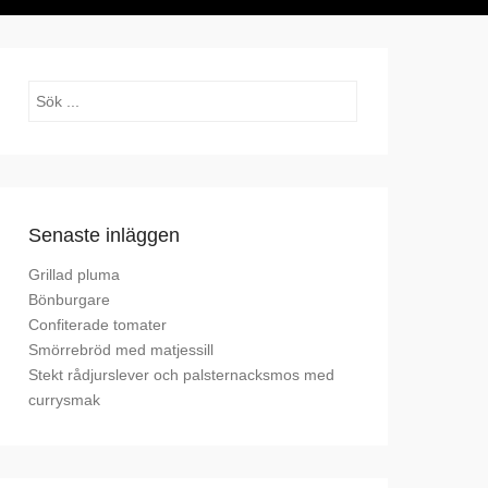
Sök
Senaste inläggen
Grillad pluma
Bönburgare
Confiterade tomater
Smörrebröd med matjessill
Stekt rådjurslever och palsternacksmos med
currysmak