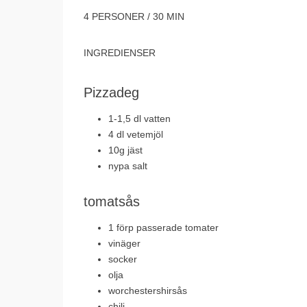
4 PERSONER / 30 MIN
INGREDIENSER
Pizzadeg
1-1,5 dl vatten
4 dl vetemjöl
10g jäst
nypa salt
tomatsås
1 förp passerade tomater
vinäger
socker
olja
worchestershirsås
chili