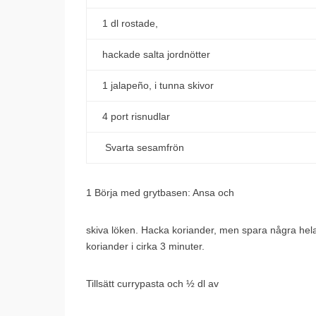
1 dl rostade,
hackade salta jordnötter
1 jalapeño, i tunna skivor
4 port risnudlar
Svarta sesamfrön
1 Börja med grytbasen: Ansa och
skiva löken. Hacka koriander, men spara några hela kv
koriander i cirka 3 minuter.
Tillsätt currypasta och ½ dl av