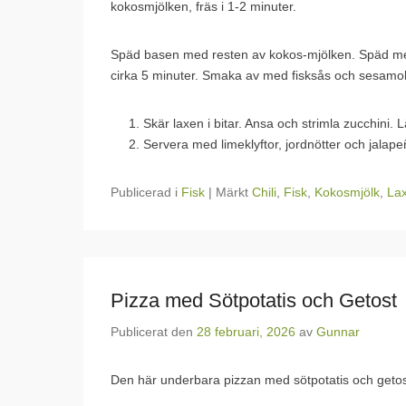
kokosmjölken, fräs i 1-2 minuter.
Späd basen med resten av kokos-mjölken. Späd med 
cirka 5 minuter. Smaka av med fisksås och sesamol
Skär laxen i bitar. Ansa och strimla zucchini. 
Servera med limeklyftor, jordnötter och jalape
Publicerad i
Fisk
|
Märkt
Chili
,
Fisk
,
Kokosmjölk
,
La
Pizza med Sötpotatis och Getost
Publicerat den
28 februari, 2026
av
Gunnar
Den här underbara pizzan med sötpotatis och getost!