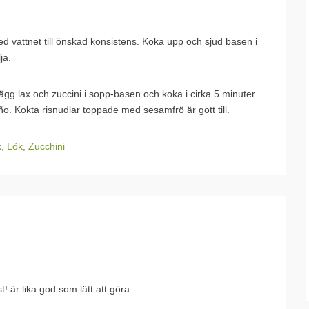
vattnet till önskad konsistens. Koka upp och sjud basen i
ja.
Lägg lax och zuccini i sopp-basen och koka i cirka 5 minuter.
ño. Kokta risnudlar toppade med sesamfrö är gott till.
x
,
Lök
,
Zucchini
 är lika god som lätt att göra.