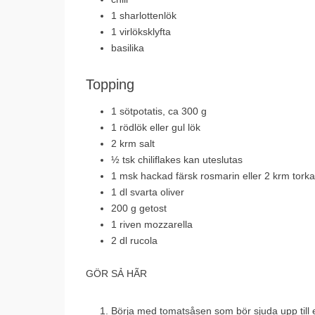
1 sharlottenlök
1 virlöksklyfta
basilika
Topping
1 sötpotatis, ca 300 g
1 rödlök eller gul lök
2 krm salt
½ tsk chiliflakes kan uteslutas
1 msk hackad färsk rosmarin eller 2 krm tork
1 dl svarta oliver
200 g getost
1 riven mozzarella
2 dl rucola
GÖR SẢ HÃR
Börja med tomatsåsen som bör sjuda upp till e