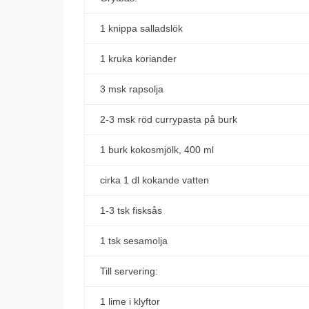
1 knippa salladslök
1 kruka koriander
3 msk rapsolja
2-3 msk röd currypasta på burk
1 burk kokosmjölk, 400 ml
cirka 1 dl kokande vatten
1-3 tsk fisksås
1 tsk sesamolja
Till servering:
1 lime i klyftor