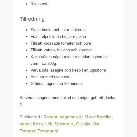
Riven ost
Tillredning
Skala hacka och riv rotsakerna
Fräs i olja tills de börjar mjukna
Tillsätt krossade tomater och puré
Tillsätt vatten, buljong och kryddor
Koka såsen några minuter medan ugnen blir
varm, ca 200g.
Varva sås,lasagne och keso i en ugnsform
Avsluta med riven ost
Grädda i ugnen ca 30 minuter
Servera lasagnen med sallad och något gott att dricka
till.
Publicerad i
Recept
,
Vegetariskt
|
Märkt
Basilika
,
bönor
,
Keso
,
Lök
,
Mozarella
,
Olivolja
,
Ost
,
Tomater
,
Tomatpuré