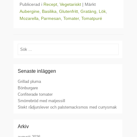
Publicerad i
Recept
,
Vegetariskt
|
Märkt
Aubergine
,
Basilika
,
Glutenfritt
,
Gratäng
,
Lök
,
Mozarella
,
Parmesan
,
Tomater
,
Tomatpuré
Sök
Senaste inläggen
Grillad pluma
Bönburgare
Confiterade tomater
Smörrebröd med matjessill
Stekt rådjurslever och palsternacksmos med currysmak
Arkiv
augusti 2026