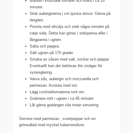
Blanda i krossade tomater och koka i ca 25
minuter.
Skär auberginerna i cm tjocka skivor. Gärna på
längden.
Pensla med olivolja och stek några minuter på
varje sida. Detta kan göras i stekpanna eller i
långpanna i ugnen.
Salta och peppra.
Sätt ugnen på 175 grader
Smaka av såsen med salt, socker och peppar.
Eventuellt kan det behövas lite vinäger för
syrareglering.
Varva sås, aubergin och mozzarella och
parmesan. Avsluta med ost.
Lägg cocktailtomaterna runt om.
Gratinera mitt i ugnen i ca 45 minuter.
Låt gärna gratängen vila innan servering.
Servera med parmesan , svartpeppar och en
grönsallad med mycket kalamonoliver.