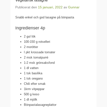
Vegetarisk lasagne
Publicerat den
15 januari, 2022
av
Gunnar
Snabb enkel och god lasagne på bönpasta
Ingredienser 4p
2 gul lök
100-150 g rotselleri
2 morötter
I pkt krossade tomater
2 msk tomatpurré
1-2 msk grönsaksfond
1 dl vatten
1 tsk basilika
1 tsk oregano
Chili efter smak
1krm vitpeppar
500 g keso
1 dl mjölk
Bönpastalasagneplattor