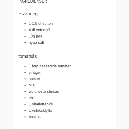
INGREDIENSER
Pizzadeg
1-1,5 dl vatten
4 dl vetemjöl
10g jäst
nypa salt
tomatsås
1 förp passerade tomater
vinäger
socker
olja
worchestershirsås
chili
1 sharlottenlök
1 virlöksklyfta
basilika