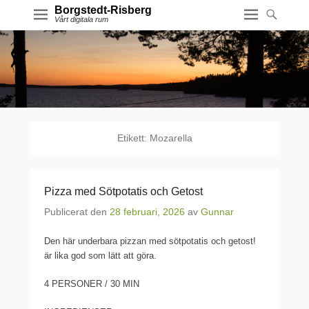
Borgstedt-Risberg
Vårt digitala rum
Etikett:
Mozarella
Pizza med Sötpotatis och Getost
Publicerat den
28 februari, 2026
av
Gunnar
Den här underbara pizzan med sötpotatis och getost!
är lika god som lätt att göra.
4 PERSONER / 30 MIN