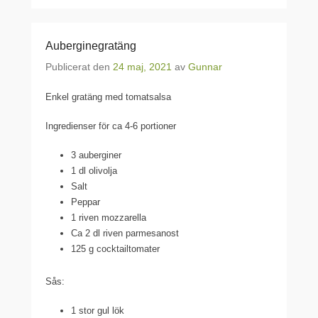
Auberginegratäng
Publicerat den
24 maj, 2021
av
Gunnar
Enkel gratäng med tomatsalsa
Ingredienser för ca 4-6 portioner
3 auberginer
1 dl olivolja
Salt
Peppar
1 riven mozzarella
Ca 2 dl riven parmesanost
125 g cocktailtomater
Sås:
1 stor gul lök