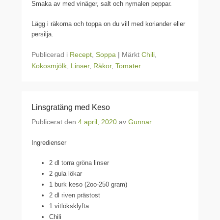
Smaka av med vinäger, salt och nymalen peppar.
Lägg i räkorna och toppa on du vill med koriander eller
persilja.
Publicerad i
Recept
,
Soppa
|
Märkt
Chili
,
Kokosmjölk
,
Linser
,
Räkor
,
Tomater
Linsgratäng med Keso
Publicerat den
4 april, 2020
av
Gunnar
Ingredienser
2 dl torra gröna linser
2 gula lökar
1 burk keso (2oo-250 gram)
2 dl riven prästost
1 vitlöksklyfta
Chili