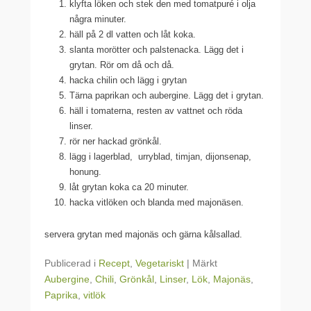
klyfta löken och stek den med tomatpuré i olja
några minuter.
häll på 2 dl vatten och låt koka.
slanta morötter och palstenacka. Lägg det i
grytan. Rör om då och då.
hacka chilin och lägg i grytan
Tärna paprikan och aubergine. Lägg det i grytan.
häll i tomaterna, resten av vattnet och röda
linser.
rör ner hackad grönkål.
lägg i lagerblad, urryblad, timjan, dijonsenap,
honung.
låt grytan koka ca 20 minuter.
hacka vitlöken och blanda med majonäsen.
servera grytan med majonäs och gärna kålsallad.
Publicerad i
Recept
,
Vegetariskt
|
Märkt
Aubergine
,
Chili
,
Grönkål
,
Linser
,
Lök
,
Majonäs
,
Paprika
,
vitlök