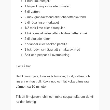
1 burk kokosmjölk
1 förpackning krossade tomater
6 dl vatten
2 msk grönsaksfond eller charlottenlökfond
3 dl röda linser (torkade)
1/2 msk lime eller citronjuice
1 tsk sambal oelek eller chilifrukt efter smak
2 dl skalade räkor
Koriander eller hackad persilja
1 tsk rödvinsvinäger att smaka av med
Salt och peppar till avsmakning
Gör så här
Häll kokosmjölk, krossade tomater, fond, vatten och
linser i en kastrull. Koka upp och låt koka påmsvag
värme i ca 10 minuter
Tillsätt limejuicen, chili och mixa soppan slät om du vill
ha den krämig.