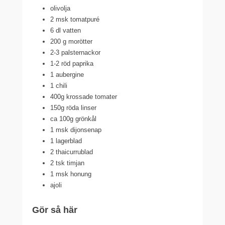
olivolja
2 msk tomatpuré
6 dl vatten
200 g morötter
2-3 palsternackor
1-2 röd paprika
1 aubergine
1 chili
400g krossade tomater
150g röda linser
ca 100g grönkål
1 msk dijonsenap
1 lagerblad
2 thaicurrublad
2 tsk timjan
1 msk honung
ajoli
Gör så här