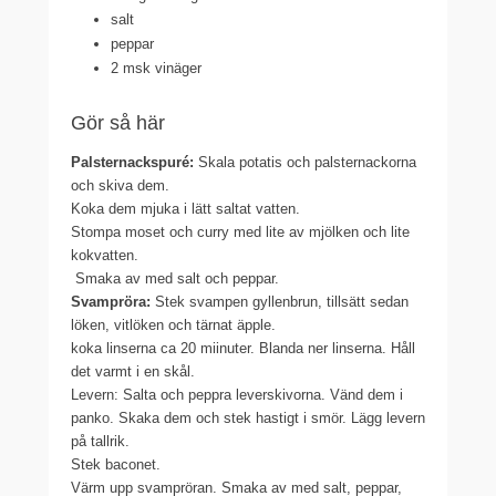
salt
peppar
2 msk
vinäger
Gör så här
Palsternackspuré:
Skala potatis och palsternackorna
och skiva dem.
Koka dem mjuka i lätt saltat vatten.
Stompa moset
och curry med lite av mjölken och lite
kokvatten.
Smaka av med salt och peppar.
Svampröra:
Stek svampen gyllenbrun, tillsätt sedan
löken, vitlöken och tärnat äpple.
koka linserna ca 20 miinuter. Blanda ner linserna. Håll
det varmt i en skål.
Levern:
Salta och peppra leverskivorna. Vänd dem i
panko. Skaka dem och stek hastigt i smör. Lägg levern
på tallrik.
Stek baconet.
Värm upp svampröran. Smaka av med salt, peppar,