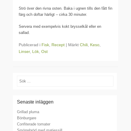
Strö över den rivna osten. Baka i ugnen tills den fått fin
färg och doftar härligt – cirka 30 minuter.
Servera med exempelvis kokt brysselkål eller en
sallad.
Publicerad i
Fisk
,
Recept
|
Märkt
Chili
,
Keso
,
Linser
,
Lök
,
Ost
Sök
Senaste inläggen
Grillad pluma
Bönburgare
Confiterade tomater
Smörrebröd med matjessill