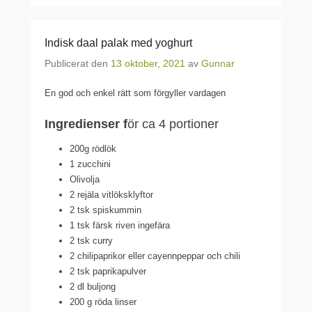
Indisk daal palak med yoghurt
Publicerat den
13 oktober, 2021
av
Gunnar
En god och enkel rätt som förgyller vardagen
Ingredienser f
ör ca 4 portioner
200g rödlök
1 zucchini
Olivolja
2 rejäla vitlöksklyftor
2 tsk spiskummin
1 tsk färsk riven ingefära
2 tsk curry
2 chilipaprikor eller cayennpeppar och chili
2 tsk paprikapulver
2 dl buljong
200 g röda linser