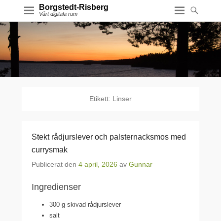
Borgstedt-Risberg
Vårt digitala rum
Etikett:
Linser
Stekt rådjurslever och palsternacksmos med
currysmak
Publicerat den
4 april, 2026
av
Gunnar
Ingredienser
300 g
skivad rådjurslever
salt