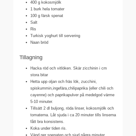
400 g kokosmjölk
1 burk hela tomater
100 g färsk spenat
Salt
Ris
Turkisk yoghurt till servering
Naan bröd
Tillagning
Hacka röd och vitlöken. Skär zicchinin i cm
stora bitar
Hetta upp oljan och fräs lök, zucchini,
spiskummin,ingefära,chilipaprika (eller chili och
cayenne) och paprikapulver på medelgod värme
5-10 minuter.
Tillsätt 2 dl buljong, röda linser, kokosmjölk och
tomaterna. Låt sjuda i ca 20 minuter tills linserna
fått bra konsistens.
Koka under tiden ris.
Vänd ner spenaten och sjud några minuter