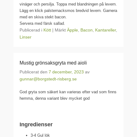
vinäger och persilja. Toppa med blandningen på levern.
Lägg en klick palsternacksmos bredvid levern. Garnera
med en skiva stekt bacon.
Servera med färsk sallad.
Publicerad i
Kött
|
Märkt
Äpple
,
Bacon
,
Kantareller
,
Linser
Mustig grönsaksgryta med aioli
Publicerat den
7 december, 2023
av
gunnar@borgstedt-risberg.se
God gryta som säkert kan varieras efter vad som finns
hemma, denna variant blev mycket god
Ingredienser
3-4 Gul lök