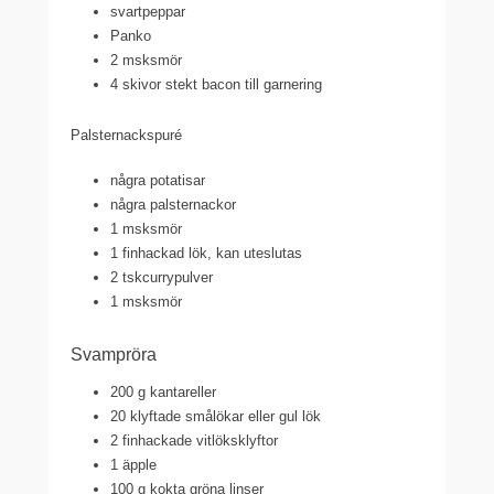
svartpeppar
Panko
2 msk
smör
4
skivor stekt bacon till garnering
Palsternackspuré
några potatisar
några
palsternackor
1 msk
smör
1
finhackad lök, kan uteslutas
2 tsk
currypulver
1 msk
smör
Svampröra
200 g
kantareller
20
klyftade smålökar eller gul lök
2
finhackade vitlöksklyftor
1 äpple
100 g
kokta gröna linser