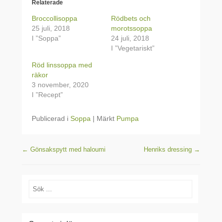
Relaterade
Broccollisoppa
Rödbets och
25 juli, 2018
morotssoppa
I ”Soppa”
24 juli, 2018
I ”Vegetariskt”
Röd linssoppa med
räkor
3 november, 2020
I ”Recept”
Publicerad i
Soppa
|
Märkt
Pumpa
Inläggsnavigering
←
Gönsakspytt med haloumi
Henriks dressing
→
Sök