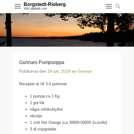
Borgstedt-Risberg
Vårt digitala rum
Gunnars Pumpsoppa
Publicerat den
24 juli, 2018
av
Gunnar
Receptet är till 3-4 portioner
1 pumpa ca 1 Kg
1 gul lök
några vitlöksklyftor
olivolja
1 chili Hot Orange (ca 30000-50000 Scoville)
3 dl vispgrädde