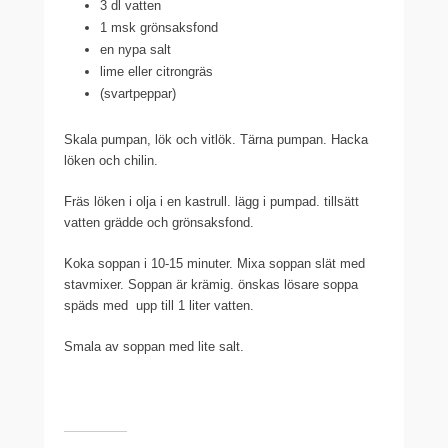
3 dl vatten
1 msk grönsaksfond
en nypa salt
lime eller citrongräs
(svartpeppar)
Skala pumpan, lök och vitlök. Tärna pumpan. Hacka
löken och chilin.
Fräs löken i olja i en kastrull. lägg i pumpad. tillsätt
vatten grädde och grönsaksfond.
Koka soppan i 10-15 minuter. Mixa soppan slät med
stavmixer. Soppan är krämig. önskas lösare soppa
späds med upp till 1 liter vatten.
Smala av soppan med lite salt.