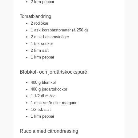
2
krm peppar
Tomatblandning
2
rödlökar
1
ask körsbärstomater (à 250 g)
2
msk balsamvinäger
1
tsk socker
2
krm salt
1
krm peppar
Blobkol- och jordärtskockspuré
400
g blomkol
400
g jordärtskockor
1 1/2
dl mjölk
1
msk smör eller margarin
1/2
tsk salt
1
krm peppar
Rucola med citrondressing