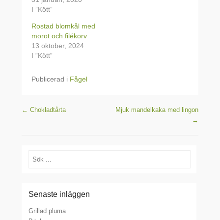
I ”Kött”
Rostad blomkål med
morot och filékorv
13 oktober, 2024
I ”Kött”
Publicerad i
Fågel
Inläggsnavigering
←
Chokladtårta
Mjuk mandelkaka med lingon
→
Sök
Senaste inläggen
Grillad pluma