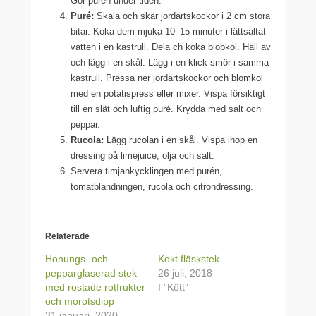
Gör purén under tiden.
Puré:
Skala och skär jordärtskockor i 2 cm stora
bitar. Koka dem mjuka 10–15 minuter i lättsaltat
vatten i en kastrull. Dela ch koka blobkol. Häll av
och lägg i en skål. Lägg i en klick smör i samma
kastrull. Pressa ner jordärtskockor och blomkol
med en potatispress eller mixer. Vispa försiktigt
till en slät och luftig puré. Krydda med salt och
peppar.
Rucola:
Lägg rucolan i en skål. Vispa ihop en
dressing på limejuice, olja och salt.
Servera timjankycklingen med purén,
tomatblandningen, rucola och citrondressing.
Relaterade
Honungs- och
Kokt fläskstek
pepparglaserad stek
26 juli, 2018
med rostade rotfrukter
I ”Kött”
och morotsdipp
31 januari, 2020