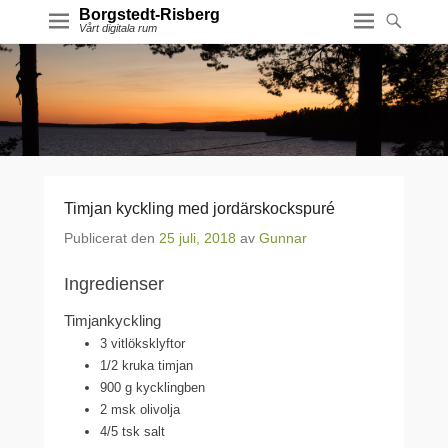
Borgstedt-Risberg
Vårt digitala rum
Timjan kyckling med jordärskockspuré
Publicerat den
25 juli, 2018
av
Gunnar
Ingredienser
Timjankyckling
3
vitlöksklyftor
1/2
kruka timjan
900
g kycklingben
2
msk olivolja
4/5
tsk salt