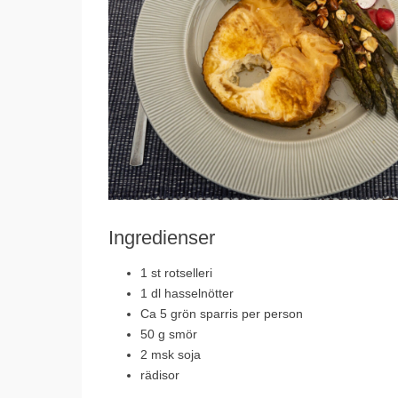
Ingredienser
1 st rotselleri
1 dl hasselnötter
Ca 5 grön sparris per person
50 g smör
2 msk soja
rädisor