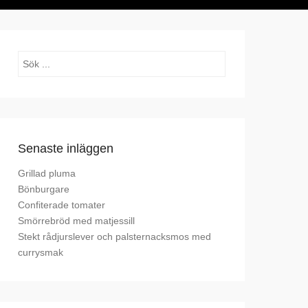
Sök
Senaste inläggen
Grillad pluma
Bönburgare
Confiterade tomater
Smörrebröd med matjessill
Stekt rådjurslever och palsternacksmos med
currysmak