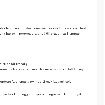
otsellerin i en ugnsfast form med lock och massera ett tunt
sellerin har en innertemperatur på 98 grader, ca 8 timmar.
ll de får lite färg.
annan och stek sparrisen tills den är mjuk och fått finfärg.
 gyllenbrun färg. smaka av med 2 msk japansk soja.
upp på tallrikar. Lägg upp sparris, några matskedar brynt