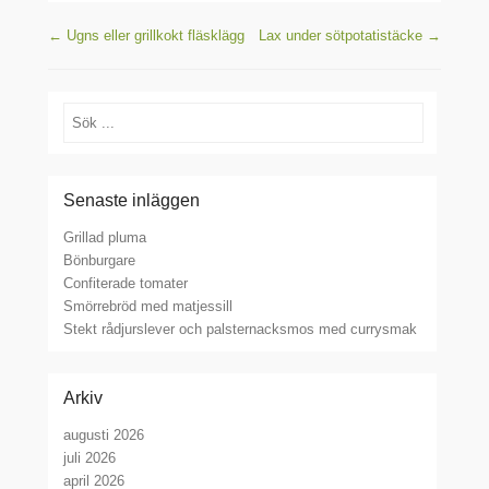
Inläggsnavigering
←
Ugns eller grillkokt fläsklägg
Lax under sötpotatistäcke
→
Sök
Senaste inläggen
Grillad pluma
Bönburgare
Confiterade tomater
Smörrebröd med matjessill
Stekt rådjurslever och palsternacksmos med currysmak
Arkiv
augusti 2026
juli 2026
april 2026