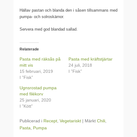
Hällav pastan och blanda den i såsen tillsammans med
pumpa- och solroskärnor.
Servera med god blandad sallad.
Relaterade
Pasta med räksås på
Pasta med kräftstjärtar
mitt vis
24 juli, 2018
15 februari, 2019
I ”Fisk”
I ”Fisk”
Ugnsrostad pumpa
med filékorv
25 januari, 2020
I ”Kött”
Publicerad i
Recept
,
Vegetariskt
|
Märkt
Chili
,
Pasta
,
Pumpa