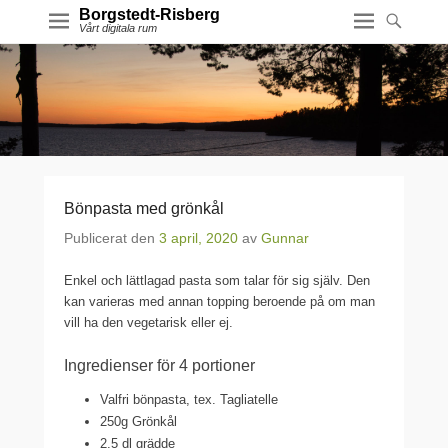
Borgstedt-Risberg
Vårt digitala rum
Bönpasta med grönkål
Publicerat den
3 april, 2020
av
Gunnar
Enkel och lättlagad pasta som talar för sig själv. Den
kan varieras med annan topping beroende på om man
vill ha den vegetarisk eller ej.
Ingredienser för 4 portioner
Valfri bönpasta, tex. Tagliatelle
250g Grönkål
2,5 dl grädde