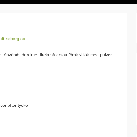
t-risberg.se
ng. Används den inte direkt så ersätt försk vitlök med pulver.
lver efter tycke