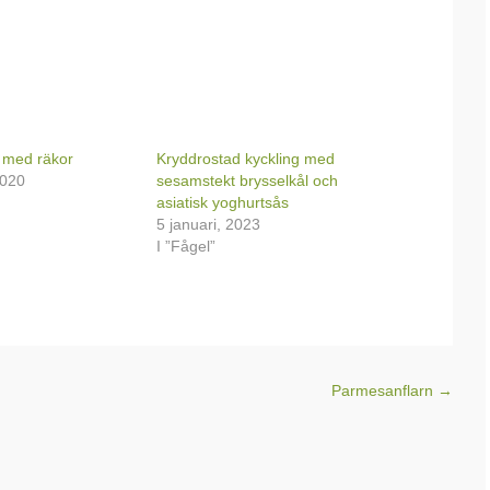
 med räkor
Kryddrostad kyckling med
2020
sesamstekt brysselkål och
asiatisk yoghurtsås
5 januari, 2023
I ”Fågel”
Parmesanflarn
→