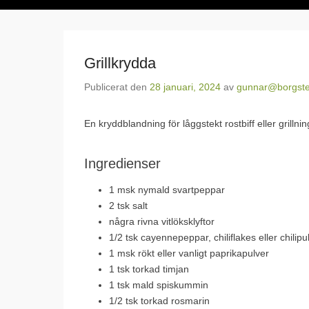
Grillkrydda
Publicerat den
28 januari, 2024
av
gunnar@borgsted
En kryddblandning för låggstekt rostbiff eller grillni
Ingredienser
1 msk nymald svartpeppar
2 tsk salt
några rivna vitlöksklyftor
1/2 tsk cayennepeppar, chiliflakes eller chilipu
1 msk rökt eller vanligt paprikapulver
1 tsk torkad timjan
1 tsk mald spiskummin
1/2 tsk torkad rosmarin