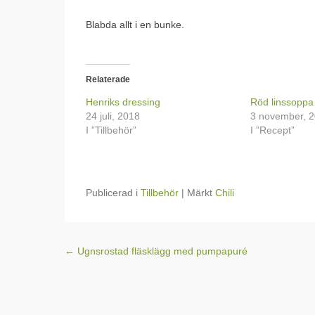
Blabda allt i en bunke.
Relaterade
Henriks dressing
Röd linssoppa
24 juli, 2018
3 november, 
I ”Tillbehör”
I ”Recept”
Publicerad i
Tillbehör
|
Märkt
Chili
Inläggsnavigering
←
Ugnsrostad fläsklägg med pumpapuré