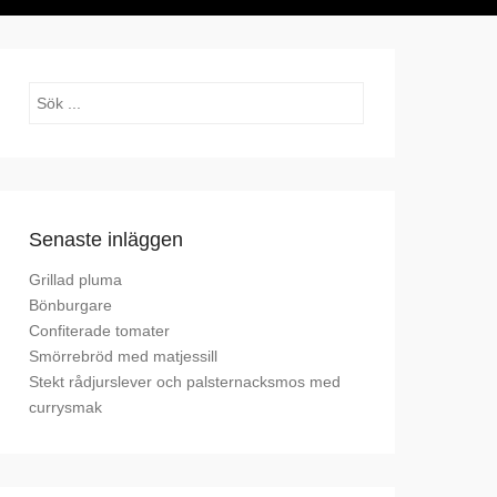
Sök
Senaste inläggen
Grillad pluma
Bönburgare
Confiterade tomater
Smörrebröd med matjessill
Stekt rådjurslever och palsternacksmos med
currysmak