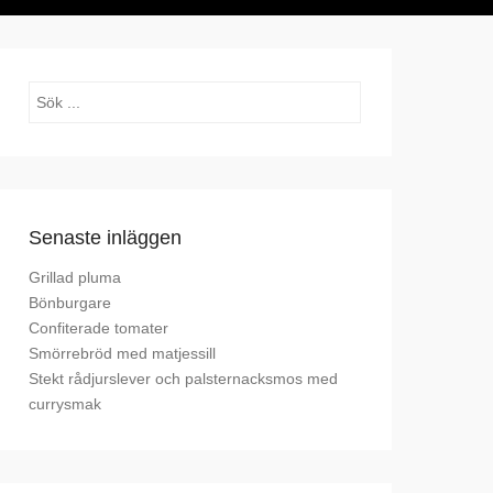
Sök
Senaste inläggen
Grillad pluma
Bönburgare
Confiterade tomater
Smörrebröd med matjessill
Stekt rådjurslever och palsternacksmos med
currysmak