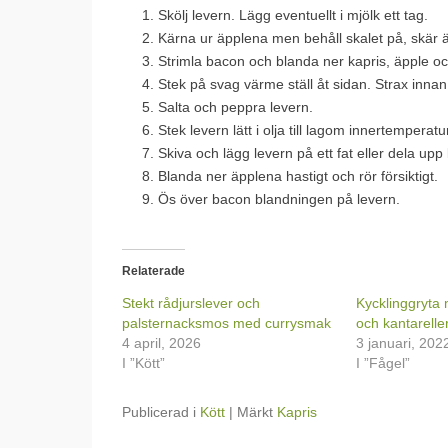
Skölj levern. Lägg eventuellt i mjölk ett tag.
Kärna ur äpplena men behåll skalet på, skär äp
Strimla bacon och blanda ner kapris, äpple oc
Stek på svag värme ställ åt sidan. Strax innan 
Salta och peppra levern.
Stek levern lätt i olja till lagom innertempera
Skiva och lägg levern på ett fat eller dela upp l
Blanda ner äpplena hastigt och rör försiktigt.
Ös över bacon blandningen på levern.
Relaterade
Stekt rådjurslever och
Kycklinggryta
palsternacksmos med currysmak
och kantarelle
4 april, 2026
3 januari, 202
I ”Kött”
I ”Fågel”
Publicerad i
Kött
|
Märkt
Kapris