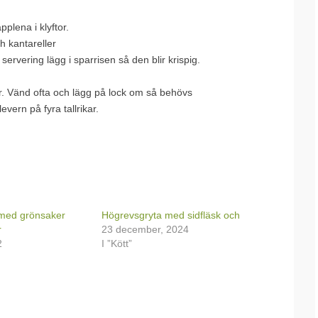
plena i klyftor.
h kantareller
servering lägg i sparrisen så den blir krispig.
tur. Vänd ofta och lägg på lock om så behövs
evern på fyra tallrikar.
 med grönsaker
Högrevsgryta med sidfläsk och
r
23 december, 2024
2
I ”Kött”