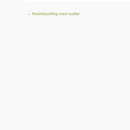
Inläggsnavigering
←
Hoisinkyckling med nudlar