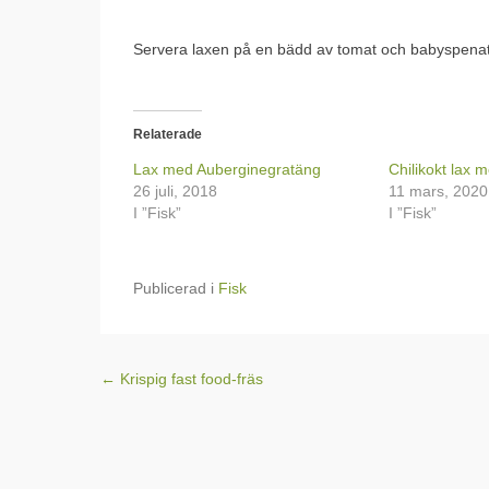
Servera laxen på en bädd av tomat och babyspena
Relaterade
Lax med Auberginegratäng
Chilikokt lax 
26 juli, 2018
11 mars, 2020
I ”Fisk”
I ”Fisk”
Publicerad i
Fisk
Inläggsnavigering
←
Krispig fast food-fräs