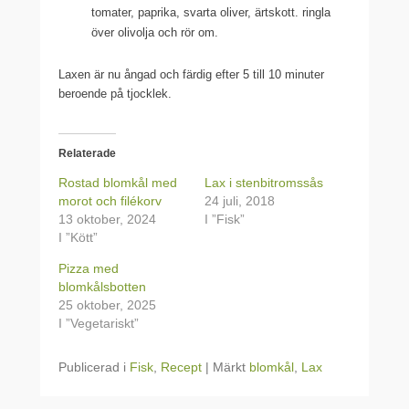
tomater, paprika, svarta oliver, ärtskott. ringla
över olivolja och rör om.
Laxen är nu ångad och färdig efter 5 till 10 minuter
beroende på tjocklek.
Relaterade
Rostad blomkål med
Lax i stenbitromssås
morot och filékorv
24 juli, 2018
13 oktober, 2024
I ”Fisk”
I ”Kött”
Pizza med
blomkålsbotten
25 oktober, 2025
I ”Vegetariskt”
Publicerad i
Fisk
,
Recept
|
Märkt
blomkål
,
Lax