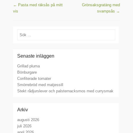
Inläggsnavigering
←
Pasta med räksås på mitt
Grönsaksgratäng med
vis
svampsås
→
Sök
Senaste inläggen
Grillad pluma
Bönburgare
Confiterade tomater
Smörrebröd med matjessill
Stekt rådjurslever och palsternacksmos med currysmak
Arkiv
augusti 2026
juli 2026
april 2026