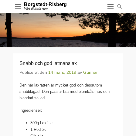
Borgstedt-Risberg
Vårt digitala rum
Snabb och god latmanslax
Publicerat den
14 mars, 2019
av
Gunnar
Den här laxrätten är mycket god och dessutom
snabblagad. Den passar bra med blomkålsmos och
blandad sallad
Ingredienser:
300g Laxfille
1 Rödlök