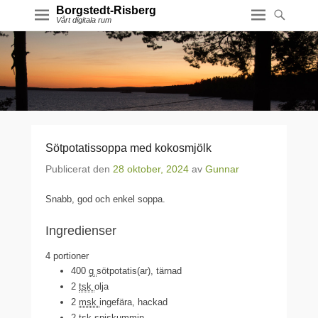
Borgstedt-Risberg
Vårt digitala rum
Sötpotatissoppa med kokosmjölk
Publicerat den
28 oktober, 2024
av
Gunnar
Snabb, god och enkel soppa.
Ingredienser
4
portioner
400
g
sötpotatis(ar)
, tärnad
2
tsk
olja
2
msk
ingefära
, hackad
2
tsk
spiskummin