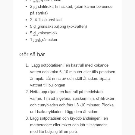
2
st
chilifrukt
, finhackad, (utan kärnor beroende
på styrka)
2
-4 Thaikurryblad
5
dl
grönsaksbuljong (kokvatten)
5
dl
kokosmjölk
1
msk
råsocker
Gör så här
Lägg sötpotatisen i en kastrull med kokande
vatten och koka 5 -10 minuter eller tills potatisen
är mjuk. Låt rinna av och ställ åt sidan. Spara
vattnet till buljongen
Hetta upp oljan i en kastrull på medelstark
värme. Tillsätt ingefära, spiskummin, chilifrukter
och currybladen och fräs i 3 -10 minuter. Plocka
ur Thaikurrybladen. Lägg dem åt sidan.
Lägg sötpotatisen och kryddblandningen i en
matberedare eller mixer och kör tillsammans
med lite buljong till en puré.