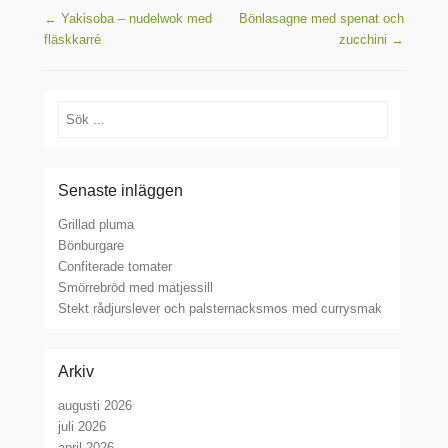
Inläggsnavigering
←
Yakisoba – nudelwok med
Bönlasagne med spenat och
fläskkarré
zucchini
→
Sök
Senaste inläggen
Grillad pluma
Bönburgare
Confiterade tomater
Smörrebröd med matjessill
Stekt rådjurslever och palsternacksmos med currysmak
Arkiv
augusti 2026
juli 2026
april 2026