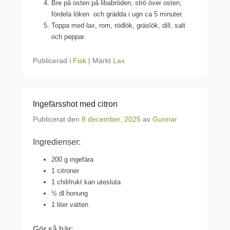
Bre på osten på libabröden, strö över osten,
fördela löken och grädda i ugn ca 5 minuter.
Toppa med lax, rom, rödlök, gräslök, dill, salt
och peppar.
Publicerad i
Fisk
|
Märkt
Lax
Ingefärsshot med citron
Publicerat den
8 december, 2025
av
Gunnar
Ingredienser:
200 g ingefära
1 citroner
1 chilifrukt kan utesluta
½ dl honung
1 liter vatten
Gör så här: