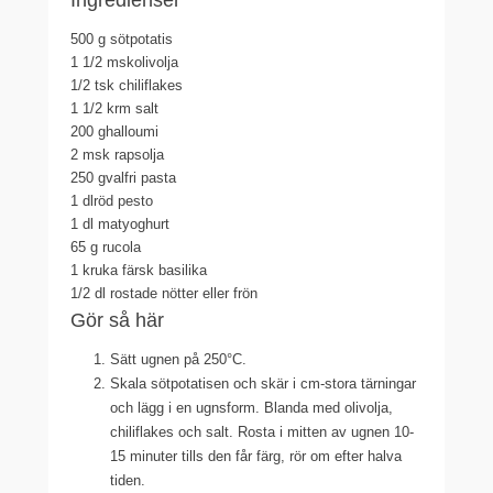
Ingredienser
500 g
sötpotatis
1 1/2 msk
olivolja
1/2 tsk
chiliflakes
1 1/2 krm
salt
200 g
halloumi
2 msk
rapsolja
250 g
valfri pasta
1 dl
röd pesto
1 dl
matyoghurt
65 g
rucola
1
kruka färsk basilika
1/2 dl
rostade nötter eller frön
Gör så här
Sätt ugnen på 250°C.
Skala sötpotatisen och skär i cm-stora tärningar
och lägg i en ugnsform. Blanda med olivolja,
chiliflakes och salt. Rosta i mitten av ugnen 10-
15 minuter tills den får färg, rör om efter halva
tiden.