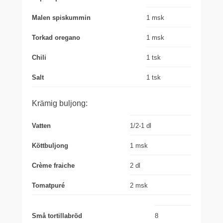
Malen spiskummin
1 msk
Torkad oregano
1 msk
Chili
1 tsk
Salt
1 tsk
Krämig buljong:
Vatten
1/2-1 dl
Köttbuljong
1 msk
Crème fraiche
2 dl
Tomatpuré
2 msk
Små tortillabröd
8