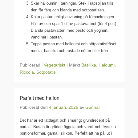
Skär halloumin i tärningar. Stek i rapsoljan tills
den får färg och blanda med sötpotatisen.
Koka pastan enligt anvisning på förpackningen.
Häll av och spar 1 dl av pastavattnet (för 4 port).
Blanda pastavatten med pesto och yoghurt,
vänd ner i pastan.
Toppa pastan med halloumi-och sötpotatisfräset,
rucola, basilika och rostade nötter eller frön.
Publicerad i
Vegetariskt
|
Märkt
Basilika
,
Haloumi
,
Riccola
,
Sötpotatis
Parfait med hallon
Publicerat den
4 januari, 2026
av
Gunnar
Det här är ett lättlagat och smarrigt grundrecept på
parfait. Basen är grädde äggula och vanilj och fryses i
portionsformar, gärna i silikon, Perfekt att ha på lut i