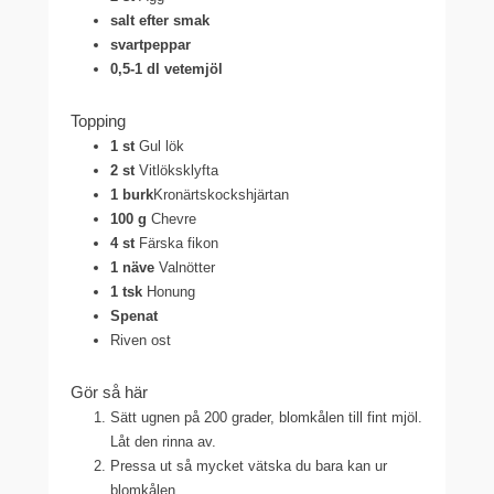
salt efter smak
svartpeppar
0,5-1 dl vetemjöl
Topping
1 st
Gul lök
2 st
Vitlöksklyfta
1 burk
Kronärtskockshjärtan
100 g
Chevre
4 st
Färska fikon
1 näve
Valnötter
1 tsk
Honung
Spenat
Riven ost
Gör så här
Sätt ugnen på 200 grader, blomkålen till fint mjöl.
Låt den rinna av.
Pressa ut så mycket vätska du bara kan ur
blomkålen.