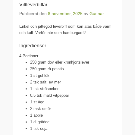
Viltleverbiffar
Publicerat den
8 november, 2025
av
Gunnar
Enkel och jättegod leverbiff som kan ätas både varm
och kall. Varför inte som hamburgare?
Ingredienser
4 Portioner
250 gram dov eller kronhjortslever
250 gram rå potatis
1 st gul lök
2 tsk salt, ev mer
1 tsk strösocker
0.5 tsk mald vitpeppar
1 st ägg
2 msk smör
1 äpple
1 dl grädde
1 tsk soja