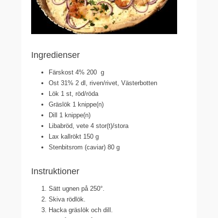
Ingredienser
Färskost 4%
200
g
Ost 31%
2
dl, riven/rivet, Västerbotten
Lök
1
st, röd/röda
Gräslök
1
knippe(n)
Dill
1
knippe(n)
Libabröd, vete
4
stor(t)/stora
Lax kallrökt
150
g
Stenbitsrom (caviar)
80
g
Instruktioner
Sätt ugnen på 250°.
Skiva rödlök.
Hacka gräslök och dill.