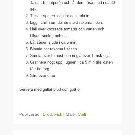
Talsätt tomatpurén och lắt den fräsa med i ca 30
sek.
Tillsätt spriten och lat den kola in.
lägg i chilin om duinte stekt räkorna i den.
Häll över krossade tomater och vatten och
tillsatt socker och salt.
Lắt såsen sjuda i ca 5 min.
Blanda ner rakorna i såsen.
Smula över fetaost och ringla över 1 msk olja.
Gratinera hogt upp i ugnen i ca 5 min tills osten
fått fin farg.
Strö över örter
Servera med grillat bröd och gott öl.
Publicerad i
Bröd
,
Fisk
|
Märkt
Chili