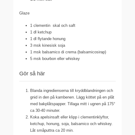
Glaze
1 clementin
skal och saft
1 dl
ketchup
1 dl
flytande honung
3 msk
kinesisk soja
1 msk
balsamico di crema (balsamicosirap)
5 msk
bourbon eller whiskey
Gör så här
Blanda ingredienserna till kryddblandningen och
gnid in den på kambenen. Lägg köttet på en plåt
med bakplåtspapper. Tillaga mitt i ugnen på 175°
ca 30-40 minuter.
Koka apelsinsaft eller klipp i clementinklyftor,
ketchup, honung, soja, balsamico och whiskey.
Låt småputtra ca 20 min.