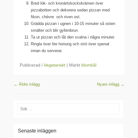
Bred lök- och kronärtskockskrämen över
pizzabotten och dekorera sedan pizzan med
fikon, chévre och riven ost.
Grädda pizzan i ugnen i 10-15 minuter så osten
smälter och blir gyllenbrun.
Ta ut pizzan och låt den svalna i några minuter.
Ringla över lite honung och strö över spenat
innan du serverar.
Publicerad i
Vegetariskt
|
Märkt
blomkål
Inläggsnavigering
←
Äldre inlägg
Nyare inlägg
→
Sök
Senaste inläggen