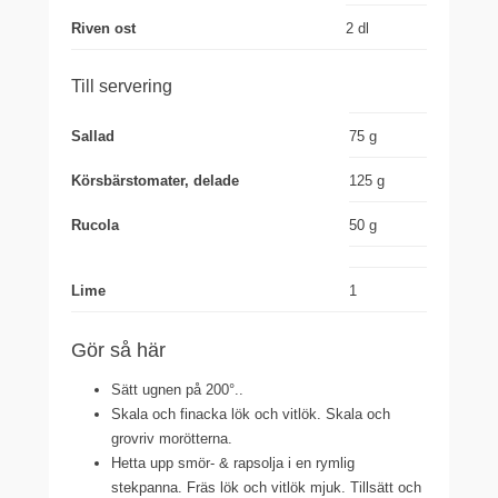
Riven ost
2 dl
Till servering
Sallad
75 g
Körsbärstomater, delade
125 g
Rucola
50 g
Lime
1
Gör så här
Sätt ugnen på 200°..
Skala och finacka lök och vitlök. Skala och
grovriv morötterna.
Hetta upp smör- & rapsolja i en rymlig
stekpanna. Fräs lök och vitlök mjuk. Tillsätt och