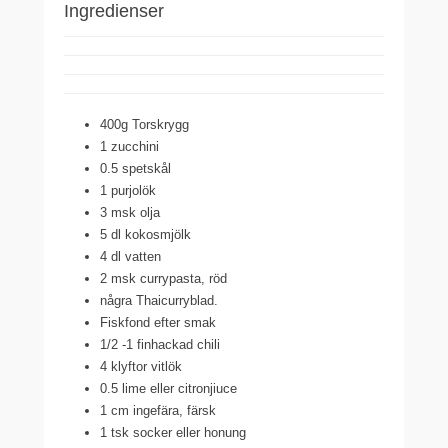
Ingredienser
400g Torskrygg
1 zucchini
0.5 spetskål
1 purjolök
3 msk olja
5 dl kokosmjölk
4 dl vatten
2 msk currypasta, röd
några Thaicurryblad.
Fiskfond efter smak
1/2 -1 finhackad chili
4 klyftor vitlök
0.5 lime eller citronjiuce
1 cm ingefära, färsk
1 tsk socker eller honung