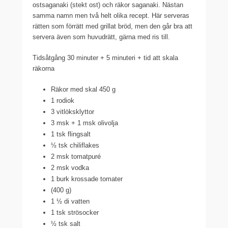
ostsaganaki (stekt ost) och räkor saganaki. Nästan
samma namn men två helt olika recept. Här serveras
rätten som förrätt med grillat bröd, men den går bra att
servera även som huvudrätt, gärna med ris till.
Tidsåtgång 30 minuter + 5 minuteri + tid att skala
räkorna
Räkor med skal 450 g
1 rodiok
3 vitlöksklyttor
3 msk + 1 msk olivolja
1 tsk flingsalt
½ tsk chiliflakes
2 msk tomatpuré
2 msk vodka
1 burk krossade tomater
(400 g)
1 ½ di vatten
1 tsk strösocker
½ tsk salt