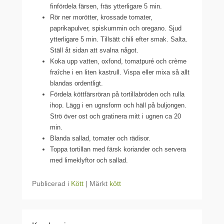
finfördela färsen, fräs ytterligare 5 min.
Rör ner morötter, krossade tomater,
paprikapulver, spiskummin och oregano. Sjud
ytterligare 5 min. Tillsätt chili efter smak. Salta.
Ställ åt sidan att svalna något.
Koka upp vatten, oxfond, tomatpuré och crème
fraîche i en liten kastrull. Vispa eller mixa så allt
blandas ordentligt.
Fördela köttfärsröran på tortillabröden och rulla
ihop. Lägg i en ugnsform och häll på buljongen.
Strö över ost och gratinera mitt i ugnen ca 20
min.
Blanda sallad, tomater och rädisor.
Toppa tortillan med färsk koriander och servera
med limeklyftor och sallad.
Publicerad i
Kött
|
Märkt
kött