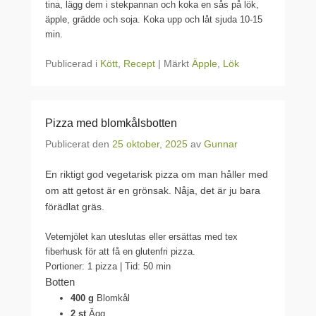
tina, lägg dem i stekpannan och koka en sås på lök,
äpple, grädde och soja. Koka upp och låt sjuda 10-15
min.
Publicerad i
Kött
,
Recept
|
Märkt
Äpple
,
Lök
Pizza med blomkålsbotten
Publicerat den
25 oktober, 2025
av
Gunnar
En riktigt god vegetarisk pizza om man håller med
om att getost är en grönsak. Nåja, det är ju bara
förädlat gräs.
Vetemjölet kan uteslutas eller ersättas med tex
fiberhusk för att få en glutenfri pizza.
Portioner: 1 pizza | Tid: 50 min
Botten
400 g
Blomkål
2 st
Ägg