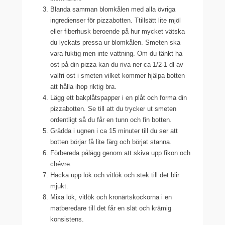
Blanda samman blomkålen med alla övriga
ingredienser för pizzabotten. Ttillsätt lite mjöl
eller fiberhusk beroende på hur mycket vätska
du lyckats pressa ur blomkålen. Smeten ska
vara fuktig men inte vattning. Om du tänkt ha
ost på din pizza kan du riva ner ca 1/2-1 dl av
valfri ost i smeten vilket kommer hjälpa botten
att hålla ihop riktig bra.
Lägg ett bakplåtspapper i en plåt och forma din
pizzabotten. Se till att du trycker ut smeten
ordentligt så du får en tunn och fin botten.
Grädda i ugnen i ca 15 minuter till du ser att
botten börjar få lite färg och börjat stanna.
Förbereda pålägg genom att skiva upp fikon och
chévre.
Hacka upp lök och vitlök och stek till det blir
mjukt.
Mixa lök, vitlök och kronärtskockorna i en
matberedare till det får en slät och krämig
konsistens.