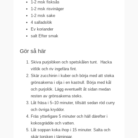
1-2 msk fisksås
1-2 msk risvinäger
1-2 msk sake
4 salladslök
Ev koriander
salt Efter smak
Gör så här
Skiva purjolöken och spetskålen tunt. Hacka
vitlök och riv ingefära fint.
Skär zucchinin i kuber och börja med att steka
grönsakerna i olja i en kastrull. Börja med kål
och purjolök. Lägg eventuellt åt sidan medan
resten av grönsakerna steks.
Låt fräsa i 5–10 minuter, tillsätt sedan röd curry
och övriga kryddor.
Fräs ytterligare 5 minuter och häll därefter i
kokosgrädde och vatten.
Låt soppan koka ihop i 15 minuter. Salta och
skär torsken i tärningar.