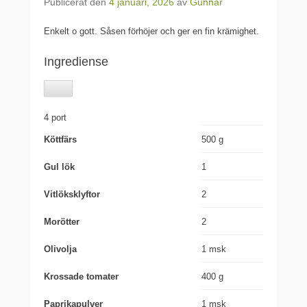
Publicerat den
4 januari, 2026
av
Gunnar
Enkelt o gott. Såsen förhöjer och ger en fin krämighet.
Ingrediense
4 port
Köttfärs
500 g
Gul lök
1
Vitlöksklyftor
2
Morötter
2
Olivolja
1 msk
Krossade tomater
400 g
Paprikapulver
1 msk