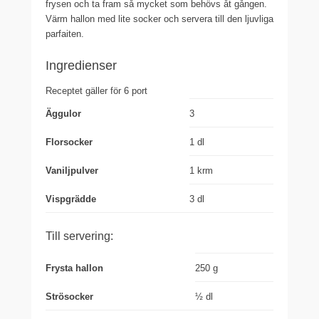
frysen och ta fram så mycket som behövs åt gången.
Värm hallon med lite socker och servera till den ljuvliga
parfaiten.
Ingredienser
Receptet gäller för 6 port
Äggulor
3
Florsocker
1 dl
Vaniljpulver
1 krm
Vispgrädde
3 dl
Till servering:
Frysta hallon
250 g
Strösocker
½ dl