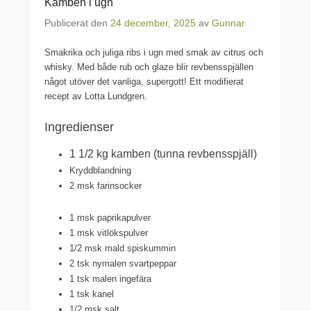
Kamben i ugn
Publicerat den
24 december, 2025
av
Gunnar
Smakrika och juliga ribs i ugn med smak av citrus och
whisky. Med både rub och glaze blir revbensspjällen
något utöver det vanliga, supergott! Ett modifierat
recept av Lotta Lundgren.
Ingredienser
1 1/2 kg
kamben (tunna revbensspjäll)
Kryddblandning
2 msk
farinsocker
1 msk
paprikapulver
1 msk
vitlökspulver
1/2 msk
mald spiskummin
2 tsk
nymalen svartpeppar
1 tsk
malen ingefära
1 tsk
kanel
1/2 msk
salt